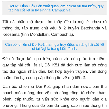
Đội K51 tỉnh Đắk Lắk xuất quân làm nhiệm vụ tìm kiếm, quy
tập hài cốt liệt sĩ hy sinh tại Campuchia
Tất cả phần mộ được tìm thấy đều là mộ lẻ, chưa rõ
thông tin, tập trung chủ yếu ở 2 huyện Betchanđa và
Keosama (tỉnh Mondulkiri, Campuchia).
Cán bộ, chiến sĩ Đội K51 tham gia truy điệu, an táng hài cốt liệt
sĩ tại Nghĩa trang Liệt sĩ tỉnh.
Để có được kết quả trên, cùng với công tác tìm kiếm,
quy tập hài cốt liệt sĩ, Đội K51 đã tích cực làm tốt công
tác đối ngoại nhân dân, kết hợp tuyên truyền, vận động
nhân dân bạn cung cấp thông tin về mộ liệt sĩ.
Cán bộ, chiến sĩ Đội K51 giúp nhân dân nước bạn thu
hoạch mùa màng, dọn vệ sinh công cộng, tổ chức khám
bệnh, cấp thuốc, tư vấn sức khỏe cho người dân địa
phương. Thông qua đó bạn đã cung cấp nhiều thông tin