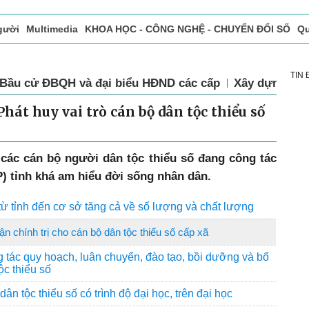
gười
Multimedia
KHOA HỌC - CÔNG NGHỆ - CHUYỂN ĐỔI SỐ
Qu
ọc báo in
Tòa soạn - Bạn đọc
Vấn Đề Bạn Đọc Quan Tâm
TIN
Bầu cử ĐBQH và đại biểu HĐND các cấp
Xây dựng Đả
Phát huy vai trò cán bộ dân tộc thiểu số
 các cán bộ người dân tộc thiểu số đang công tác
) tỉnh khá am hiểu đời sống nhân dân.
từ tỉnh đến cơ sở tăng cả về số lượng và chất lượng
ận chính trị cho cán bộ dân tộc thiểu số cấp xã
g tác quy hoạch, luân chuyển, đào tạo, bồi dưỡng và bố
ộc thiểu số
 tộc thiểu số có trình độ đại học, trên đại học