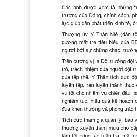
Các anh được xem là những “n
trương của Đảng, chính sách, p
lực giúp dân phát triển kinh tế, ổ
Thượng úy Y Thân Niê (dân tộ
gương mặt trẻ tiêu biểu của 
người bởi sự chững chạc, trưởng
Trên cương vị là Đội trưởng đội v
trò, trách nhiệm của người đội 
của tập thể. Y Thân tích cực độ
luyện tập, rèn luyện thành thục
vụ tốt cho nhiệm vụ chiến đấu, b
nghiêm túc, hiệu quả kế hoạch 
đua khen thưởng và phong trào t
Tích cực tham gia quản lý, bảo 
thường xuyên tham mưu cho cấp 
làm tốt công tác tuần tra, mật 