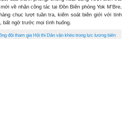
 mới về nhận công tác tại Đồn Biên phòng Yok M’Bre,
àng chục lượt tuần tra, kiểm soát biên giới với tinh
, bất ngờ trước mọi tình huống.
ồng đội tham gia Hội thi Dân vận khéo trong lực lượng biên
phòng tỉnh.
uấn luyện - Cơ động, Trung úy Y Tuấn Niê (SN 1995)
áo” về đơn vị, bởi mới nhận nhiệm vụ chưa đầy một
ều dấu ấn trong đơn vị, địa bàn công tác bởi sự nhanh
n luyện, Y Tuấn Niê thường xuyên khuấy động phong
cách tạo các sân chơi bổ ích vào những ngày lễ, dịp
ũi, anh truyền sự yêu thương, nhiệt huyết cho bộ đội
i chơi cùng chiến sĩ trong giao lưu văn nghệ, chơi trò
 Niê cũng cùng đơn vị tập luyện, tham gia nhiều hội
, qua đó đạt nhiều giải thưởng.