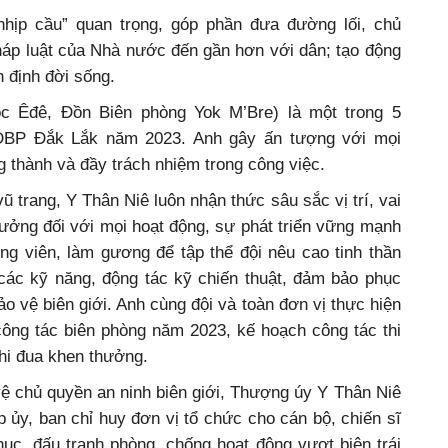
hịp cầu” quan trọng, góp phần đưa đường lối, chủ
háp luật của Nhà nước đến gần hơn với dân; tạo động
n định đời sống.
c Êđê, Đồn Biên phòng Yok M’Bre) là một trong 5
BĐBP Đắk Lắk năm 2023. Anh gây ấn tượng với mọi
 thành và đầy trách nhiệm trong công việc.
ũ trang, Y Thân Niê luôn nhận thức sâu sắc vị trí, vai
trưởng đối với mọi hoạt động, sự phát triển vững mạnh
ng viên, làm gương để tập thể đội nêu cao tinh thần
 các kỹ năng, động tác kỹ chiến thuật, đảm bảo phục
ảo vệ biên giới. Anh cùng đội và toàn đơn vị thực hiện
công tác biên phòng năm 2023, kế hoạch công tác thi
hi đua khen thưởng.
vệ chủ quyền an ninh biên giới, Thượng úy Y Thân Niê
ủy, ban chỉ huy đơn vị tổ chức cho cán bộ, chiến sĩ
phục, đấu tranh phòng, chống hoạt động vượt biên trái