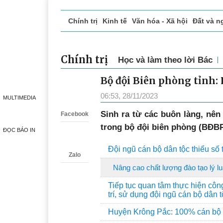
Chính trị
Kinh tế
Văn hóa - Xã hội
Đất và n
Doanh nghiệp giới thiệu
Phóng sự - Ký sự
Đ
Chính trị
Học và làm theo lời Bác
Bộ đội Biên phòng tỉnh: 
Zalo
06:53, 28/11/2023
MULTIMEDIA
Sinh ra từ các buôn làng, nên
Facebook
trong bộ đội biên phòng (BĐBP
ĐỌC BÁO IN
Đội ngũ cán bộ dân tộc thiểu số 
Zalo
Nâng cao chất lượng đào tạo lý lu
Tiếp tục quan tâm thực hiện côn
trí, sử dụng đội ngũ cán bộ dân t
Huyện Krông Pắc: 100% cán bộ dân