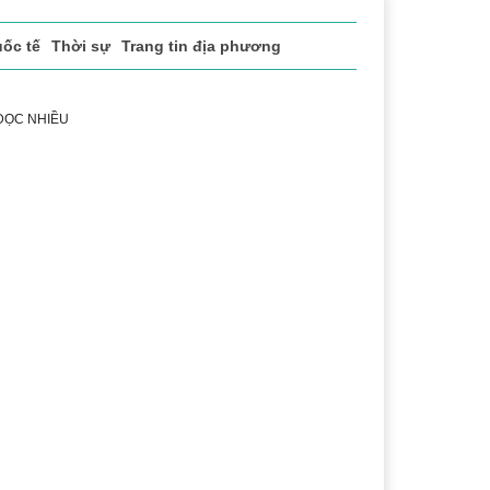
ốc tế
Thời sự
Trang tin địa phương
 ĐỌC NHIỀU
ng
Lịch sử - Truyền thống
Bảo vệ nền tảng tư tưởng