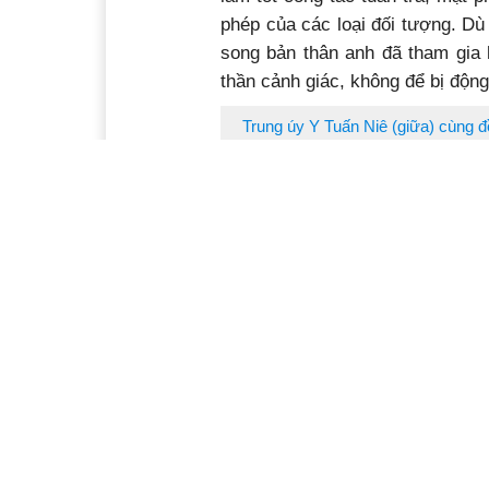
phép của các loại đối tượng. Dù
song bản thân anh đã tham gia h
thần cảnh giác, không để bị động
Trung úy Y Tuấn Niê (giữa) cùng đ
Là cán bộ trẻ nhất Tiểu đoàn H
được xem là “chân ướt, chân r
năm. Tuy vậy, anh đã để lại nhi
nhạy, nhiệt huyết.
Là Bí thư Chi đoàn Đại đội Huấ
trào đoàn, tập hợp bộ đội bằng 
cuối tuần. Với phong cách gần g
bằng cách tham gia trực tiếp, vu
chơi, thể dục thể thao… Y Tuấn
diễn, hội thi cấp huyện, cấp tỉnh