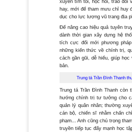
xuyên tìm tòi, học hỏi, trao đổ
hay, mới để tham mưu chỉ huy đơ
dục cho lực lượng vũ trang địa 
Để nâng cao hiệu quả tuyên truy
dành thời gian xây dựng hệ th
tích cực đổi mới phương pháp
những kiến thức về chính trị, 
cách gần gũi, dễ hiểu, giúp họ
bản.
Trung tá Trần Đình Thanh th
Trung tá Trần Đình Thanh còn 
hướng chính trị tư tưởng cho c
quản lý quân nhân; thường xuyê
cán bộ, chiến sĩ nhằm chấn chỉ
phạm... Anh cũng chú trọng tha
truyền tiếp tục đẩy mạnh học t