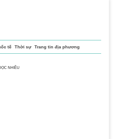
ốc tế
Thời sự
Trang tin địa phương
 ĐỌC NHIỀU
ng
Lịch sử - Truyền thống
Bảo vệ nền tảng tư tưởng