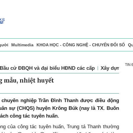
gười
Multimedia
KHOA HỌC - CÔNG NGHỆ - CHUYỂN ĐỔI SỐ
Qu
ọc báo in
Tòa soạn - Bạn đọc
Vấn Đề Bạn Đọc Quan Tâm
TIN
Bầu cử ĐBQH và đại biểu HĐND các cấp
Xây dựng Đả
g mẫu, nhiệt huyết
 chuyên nghiệp Trần Đình Thanh được điều động
Quân sự (CHQS) huyện Krông Búk (nay là TX. Buôn
trách công tác tuyên huấn.
rọng của công tác tuyên huấn, Trung tá Thanh thường