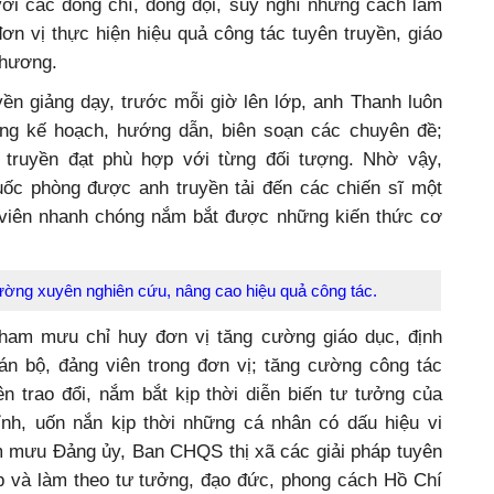
i với các đồng chí, đồng đội, suy nghĩ những cách làm
n vị thực hiện hiệu quả công tác tuyên truyền, giáo
phương.
ền giảng dạy, trước mỗi giờ lên lớp, anh Thanh luôn
ống kế hoạch, hướng dẫn, biên soạn các chuyên đề;
 truyền đạt phù hợp với từng đối tượng. Nhờ vậy,
quốc phòng được anh truyền tải đến các chiến sĩ một
c viên nhanh chóng nắm bắt được những kiến thức cơ
ường xuyên nghiên cứu, nâng cao hiệu quả công tác.
tham mưu chỉ huy đơn vị tăng cường giáo dục, định
án bộ, đảng viên trong đơn vị; tăng cường công tác
n trao đổi, nắm bắt kịp thời diễn biến tư tưởng của
nh, uốn nắn kịp thời những cá nhân có dấu hiệu vi
m mưu Đảng ủy, Ban CHQS thị xã các giải pháp tuyên
ập và làm theo tư tưởng, đạo đức, phong cách Hồ Chí