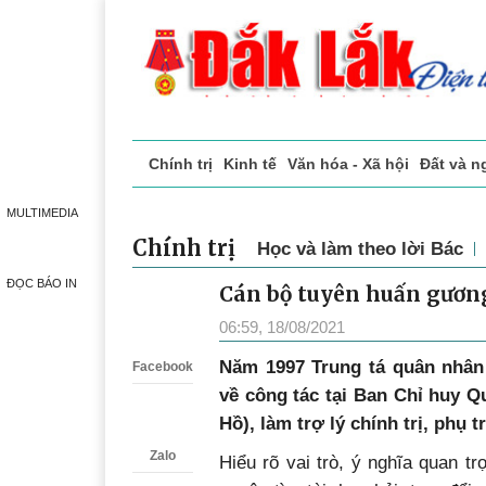
Chính trị
Kinh tế
Văn hóa - Xã hội
Đất và n
Doanh nghiệp giới thiệu
Phóng sự - Ký sự
Đ
MULTIMEDIA
Chính trị
Học và làm theo lời Bác
ĐỌC BÁO IN
Cán bộ tuyên huấn gươn
Zalo
06:59, 18/08/2021
N
ăm 1997 Trung tá quân nhân
Facebook
về công tác tại Ban Chỉ huy 
Hồ), làm trợ lý chính trị, phụ 
Zalo
Hiểu rõ vai trò, ý nghĩa quan t