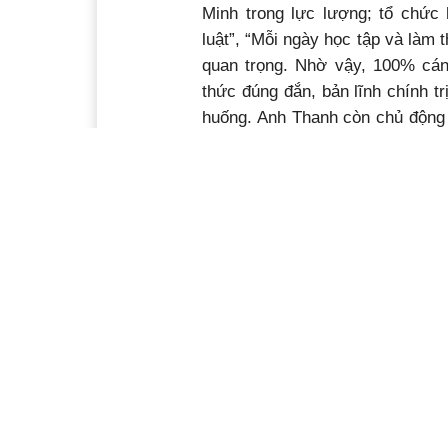
Minh trong lực lượng; tổ chức 
luật”, “Mỗi ngày học tập và làm 
quan trọng. Nhờ vậy, 100% cá
thức đúng đắn, bản lĩnh chính t
huống. Anh Thanh còn chủ động 
thi đua thường xuyên, thi đua c
biến các quy định pháp luật về 
Thượng tá Tống Văn Quang, Chín
Trần Đình Thanh không chỉ gương
chuyên môn mà còn là điển hình 
thể dục, thể thao, tham gia nhiều
Với những thành tích trong côn
ngành tặng nhiều bằng khen, gi
thành xuất sắc nhiệm vụ; nhiều 
đua quyết thắng…