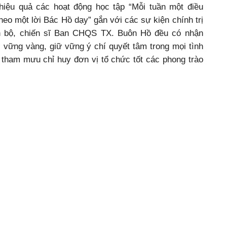
hiệu quả các hoạt động học tập “Mỗi tuần một điều
theo một lời Bác Hồ dạy” gắn với các sự kiện chính trị
n bộ, chiến sĩ Ban CHQS TX. Buôn Hồ đều có nhận
rị vững vàng, giữ vững ý chí quyết tâm trong mọi tình
tham mưu chỉ huy đơn vị tổ chức tốt các phong trào
ao điểm theo chỉ thị của cấp trên; tuyên truyền phổ
nghĩa vụ quân sự…
h trị viên Ban CHQS TX. Buôn Hồ nhận xét: Trung tá
 mẫu, có tinh thần học hỏi, hoàn thành tốt nhiệm vụ
trong các nhiệm vụ như: tăng gia sản xuất, tập luyện
 hội thi, hội thao với thành tích cao…
g việc, Trung tá Trần Đình Thanh được các cấp, các
ấy khen như: Tỉnh ủy tặng Bằng khen đảng viên hoàn
năm liền được Bộ CHQS tỉnh tuyên dương Chiến sĩ thi
Ninh Trang