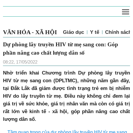
T
VĂN HÓA - XÃ HỘI
Giáo dục
Y tế
Chính sách 
Dự phòng lây truyền HIV từ mẹ sang con: Góp
phần nâng cao chất lượng dân số
08:22, 17/05/2022
Nhờ triển khai Chương trình Dự phòng lây truyền
HIV từ mẹ sang con (DPLTMC), những năm gần đây,
tại Đắk Lắk đã giảm được
tình trạng trẻ em bị nhiễm
HIV do lây truyền từ mẹ. Điều này không chỉ đem lại
giá trị về sức khỏe, giá trị nhân văn mà còn có giá trị
rất lớn về kinh tế - xã hội, góp phần nâng cao chất
lượng dân số.
Tầm quan trọng của dự phòng lây truyền HIV từ mẹ sang