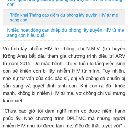
con
Triển khai Tháng cao điểm dự phòng lây truyền HIV từ mẹ
sang con
Nhiều hoạt động can thiệp dự phòng lây truyền HIV từ mẹ
sang con hiệu quả
V
ô tình lây nhiễm HIV từ chồng, chị N.M.V. (trú huyện
Krông Ana) bắt đầu tham gia chương trình điều trị ARV
từ năm 2015. Do mắc bệnh, chị V. luôn lo lắng việc sinh
con sẽ khiến con bị lây nhiễm HIV từ mình. Tuy nhiên,
nhờ sự tư vấn của các bác sĩ, chị và chồng đã chuẩn bị
sẵn sàng và quyết định sinh con. Khi con ra đời khỏe
mạnh, không bị nhiễm HIV từ mẹ, vợ chồng chị vui mừng
khôn xiết.
“Chưa bao giờ tôi dám nghĩ mình có được niềm hạnh
phúc ấy. Nhờ chương trình DPLTMC mà những người
nhiễm HIV như tôi được làm mẹ, điều đó thật tuyệt vời” -