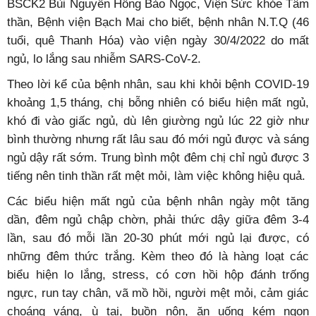
BSCK2 Bùi Nguyễn Hồng Bảo Ngọc, Viện Sức khỏe Tâm
thần, Bệnh viện Bạch Mai cho biết, bệnh nhân N.T.Q (46
tuổi, quê Thanh Hóa) vào viện ngày 30/4/2022 do mất
ngủ, lo lắng sau nhiễm SARS-CoV-2.
Theo lời kể của bệnh nhân, sau khi khỏi bệnh COVID-19
khoảng 1,5 tháng, chị bỗng nhiên có biểu hiện mất ngủ,
khó đi vào giấc ngủ, dù lên giường ngủ lúc 22 giờ như
bình thường nhưng rất lâu sau đó mới ngủ được và sáng
ngủ dậy rất sớm. Trung bình một đêm chị chỉ ngủ được 3
tiếng nên tinh thần rất mệt mỏi, làm việc không hiệu quả.
Các biểu hiện mất ngủ của bệnh nhân ngày một tăng
dần, đêm ngủ chập chờn, phải thức dậy giữa đêm 3-4
lần, sau đó mỗi lần 20-30 phút mới ngủ lại được, có
những đêm thức trắng. Kèm theo đó là hàng loạt các
biểu hiện lo lắng, stress, có cơn hồi hộp đánh trống
ngực, run tay chân, vã mồ hồi, người mệt mỏi, cảm giác
choáng váng, ù tai, buồn nôn, ăn uống kém ngon