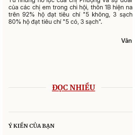
của các chị em trong chi hội, thôn 1B hiện na
trên 92% hộ đạt tiêu chí "5 không, 3 sạch
80% hộ đạt tiêu chí "5 có, 3 sạch".
Vân 
ĐỌC NHIỀU
Ý KIẾN CỦA BẠN