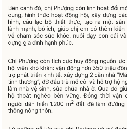
Bên cạnh đó, chị Phượng còn linh hoạt đổi mới
dung, hình thức hoạt động hội, xây dựng cá
hình, câu lạc bộ thiết thực, tạo ra một sân 
lành mạnh, bổ ích, giúp chị em có thêm kiến 
về chăm sóc sức khỏe, nuôi dạy con cái và
dựng gia đình hạnh phúc.
Chị Phượng còn tích cực huy động nguồn lực 
hội viên khó khăn: vận động hơn 350 triệu đồn
trợ phát triển kinh tế, xây dựng 2 căn nhà “Má
tình thương”, đỡ đầu trẻ mồ côi và hỗ trợ hộ n
làm nhà vệ sinh, sửa chữa nhà ở. Qua đó giú
hộ thoát nghèo bền vững. Đồng thời vận 
2
người dân hiến 1.200 m
đất để làm đường g
thông nông thôn.
Từ những nỗ lực của chị Phượng và sự đoàn