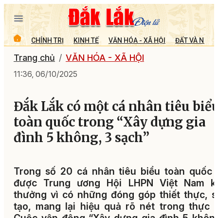
CHÍNH TRỊ
KINH TẾ
VĂN HÓA - XÃ HỘI
ĐẤT VÀ NGƯỜ
Trang chủ
VĂN HÓA - XÃ HỘI
11:36, 06/10/2025
Đắk Lắk có một cá nhân tiêu biể
toàn quốc trong “Xây dựng gia
đình 5 không, 3 sạch”
Trong số 20 cá nhân tiêu biểu toàn quốc
được Trung ương Hội LHPN Việt Nam k
thưởng vì có những đóng góp thiết thực, 
tạo, mang lại hiệu quả rõ nét trong thực 