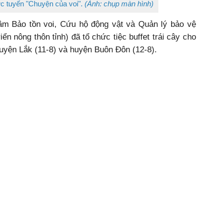
rực tuyến "Chuyện của voi".
(Ảnh: chụp màn hình)
tâm Bảo tồn voi, Cứu hộ động vật và Quản lý bảo vệ
ển nông thôn tỉnh) đã tổ chức tiệc buffet trái cây cho
huyện Lắk (11-8) và huyện Buôn Đôn (12-8).
o tồn Voi, Cứu hộ động vật và Quản lý bảo vệ rừng
ên địa bàn tỉnh chỉ còn lại 37 cá thể (tại huyện Lắk và
80 số lượng voi suy giảm 90%. Trước tình hình đó,
ch nhằm hỗ trợ cho voi nhà sinh sản, tăng cường mối
 bảo tồn động vật trên thế giới để tiếp nhận khoa học
h sản tự nhiên của voi nhà; bảo vệ voi trước nguy cơ
Bình Minh