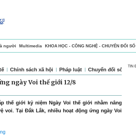
và người
Multimedia
KHOA HỌC - CÔNG NGHỆ - CHUYỂN ĐỔI SỐ
sự
Đọc báo in
Tòa soạn - Bạn đọc
Vấn Đề Bạn Đọc Quan Tâm
TIN
tế
Chính sách xã hội
Pháp luật
Chuyển đổi số
Th
ng ngày Voi thế giới 12/8
ắp thế giới kỷ niệm Ngày Voi thế giới nhằm nâng
ệ voi. Tại Đắk Lắk, nhiều hoạt động ứng ngày Voi
ỡng