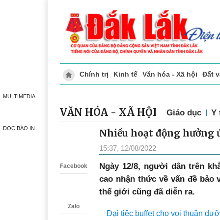
Chính trị
Kinh tế
Văn hóa - Xã hội
Đất 
Doanh nghiệp giới thiệu
Phóng sự - Ký 
MULTIMEDIA
VĂN HÓA - XÃ HỘI
Giáo dục
Y 
ĐỌC BÁO IN
Nhiều hoạt động hưởng ứ
Zalo
15:37, 12/08/2022
Ngày 12/8, người dân trên kh
Facebook
cao nhận thức về vấn đề bảo v
thế giới cũng đã diễn ra.
Zalo
Đại tiệc buffet cho voi thuần dư