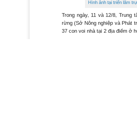
Hình ảnh tại triển lãm t
Trong ngày, 11 và 12/8, Trung 
rừng (Sở Nông nghiệp và Phát tri
37 con voi nhà tại 2 địa điểm ở 
Theo thống kê của Trung tâm Bả
tỉnh Đắk Lắk, hiện đàn voi nhà tr
Buôn Đôn), so với những năm 19
tỉnh đã ban hành nhiều chính sá
liên kết hợp tác với các tổ chức
kỹ thuật thúc đẩy quá trình sin
tuyệt chủng…