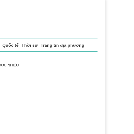
Quốc tế
Thời sự
Trang tin địa phương
 ĐỌC NHIỀU
ể thao
Văn hóa