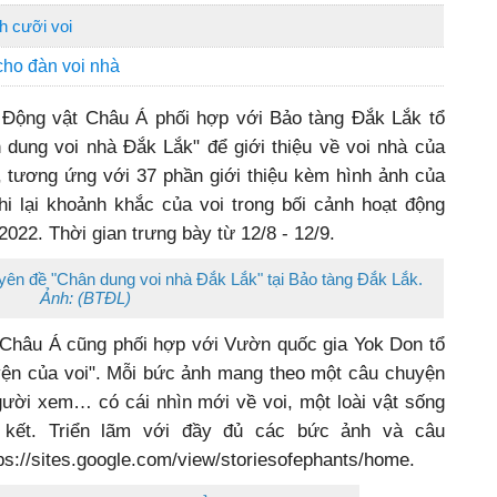
h cưỡi voi
cho đàn voi nhà
 Động vật Châu Á phối hợp với Bảo tàng Đắk Lắk tổ
 dung voi nhà Đắk Lắk" để giới thiệu về voi nhà của
, tương ứng với 37 phần giới thiệu kèm hình ảnh của
ghi lại khoảnh khắc của voi trong bối cảnh hoạt động
022. Thời gian trưng bày từ 12/8 - 12/9.
yên đề "Chân dung voi nhà Đắk Lắk" tại Bảo tàng Đắk Lắk.
Ảnh: (BTĐL)
Châu Á cũng phối hợp với Vườn quốc gia Yok Don tổ
yện của voi". Mỗi bức ảnh mang theo một câu chuyện
gười xem… có cái nhìn mới về voi, một loài vật sống
 kết. Triển lãm với đầy đủ các bức ảnh và câu
ps://sites.google.com/view/storiesofephants/home
.