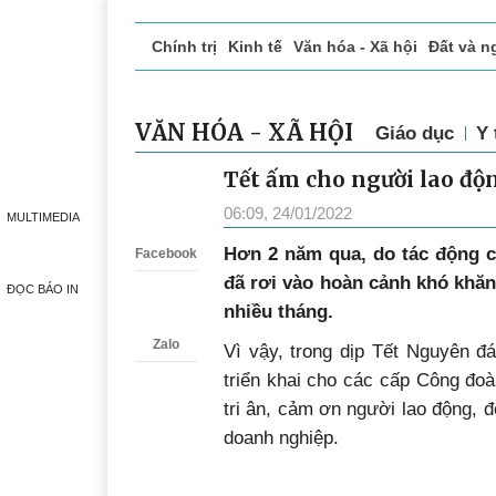
Chính trị
Kinh tế
Văn hóa - Xã hội
Đất và n
Doanh nghiệp giới thiệu
Phóng sự - Ký sự
Đ
VĂN HÓA - XÃ HỘI
Giáo dục
Y 
Tết ấm cho người lao độ
Zalo
06:09, 24/01/2022
MULTIMEDIA
Hơn 2 năm qua, do tác động c
Facebook
đã rơi vào hoàn cảnh khó khăn
ĐỌC BÁO IN
nhiều tháng.
Zalo
Vì vậy, trong dịp Tết Nguyên đ
triển khai cho các cấp Công đo
tri ân, cảm ơn người lao động, 
doanh nghiệp.