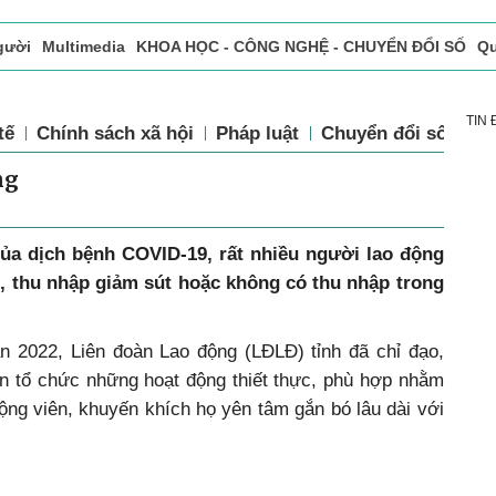
gười
Multimedia
KHOA HỌC - CÔNG NGHỆ - CHUYỂN ĐỔI SỐ
Qu
ọc báo in
Tòa soạn - Bạn đọc
Vấn Đề Bạn Đọc Quan Tâm
TIN
tế
Chính sách xã hội
Pháp luật
Chuyển đổi số
Th
ng
ủa dịch bệnh COVID-19, rất nhiều người lao động
, thu nhập giảm sút hoặc không có thu nhập trong
án 2022, Liên đoàn Lao động (LĐLĐ) tỉnh đã chỉ đạo,
àn tổ chức những hoạt động thiết thực, phù hợp nhằm
động viên, khuyến khích họ yên tâm gắn bó lâu dài với