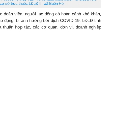
cơ sở trực thuộc LĐLĐ thị xã Buôn Hồ.
o đoàn viên, người lao động có hoàn cảnh khó khăn,
ao động, bị ảnh hưởng bởi dịch COVID-19, LĐLĐ tỉnh
a thuận hợp tác, các cơ quan, đơn vị, doanh nghiệp
xã hội LĐLĐ tỉnh. Đến nay 4.000 phần quà với tổng trị
.500 “Túi an sinh công đoàn” và 500 suất quà Tết đã
ng và phân bổ, ủy quyền cho các công đoàn cấp trên
àn viên, người lao động. Đặc biệt, LĐLĐ tỉnh còn trao
nhà Mái ấm công đoàn với tổng trị giá 250 triệu đồng
 ở thuộc các đơn vị: Công đoàn ngành công thương
a, Krông Búk, Krông Năng và thị xã Buôn Hồ. Những
, động viên kịp thời đã làm ấm lòng người lao động có
n Chế biến gỗ Trường Thành (huyện Ea H'leo) nhận "Túi an
" do Liên đoàn Lao động tỉnh trao tặng.
50 triệu đồng của LĐLĐ