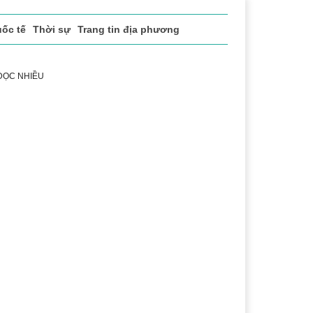
ốc tế
Thời sự
Trang tin địa phương
 ĐỌC NHIỀU
ể thao
Văn hóa