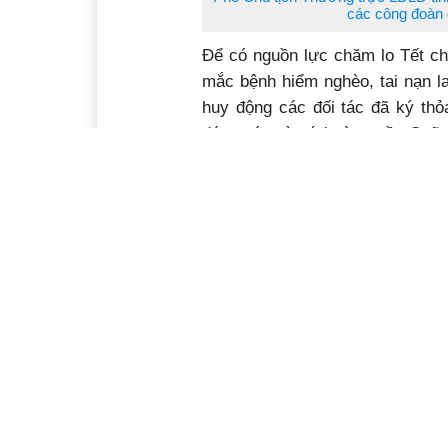
các công đoàn 
Để có nguồn lực chăm lo Tết ch
mắc bệnh hiểm nghèo, tai nạn l
huy động các đối tác đã ký thỏ
đóng góp và trích từ nguồn Quỹ 
giá 1,2 tỷ đồng, trong đó có 3
được LĐLĐ tỉnh tổ chức trao tặ
trực tiếp cơ sở gửi trao đến đo
kinh phí hỗ trợ xây dựng 5 căn 
cho đoàn viên khó khăn về nhà
tỉnh, LĐLĐ các huyện Krông An
suất quà Tết, những lời thăm hỏi
hoàn cảnh khó khăn.
Công nhân lao động Công ty Cổ phầ
sinh công đoàn
Nhận bảng tượng trưng kinh phí 