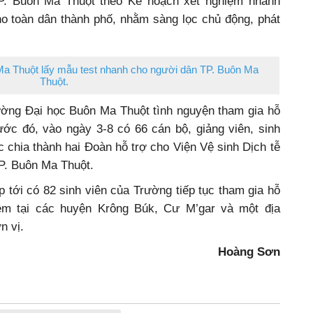
TP. Buôn Ma Thuột theo Kế hoạch xét nghiệm nhanh
 toàn dân thành phố, nhằm sàng lọc chủ động, phát
Ma Thuột lấy mẫu test nhanh cho người dân TP. Buôn Ma
Thuột.
rường Đại học Buôn Ma Thuột tình nguyện tham gia hỗ
ớc đó, vào ngày 3-8 có 66 cán bộ, giảng viên, sinh
chia thành hai Đoàn hỗ trợ cho Viện Vệ sinh Dịch tễ
P. Buôn Ma Thuột.
p tới có 82 sinh viên của Trường tiếp tục tham gia hỗ
iệm tại các huyện Krông Búk, Cư M’gar và một địa
n vị.
Hoàng Sơn