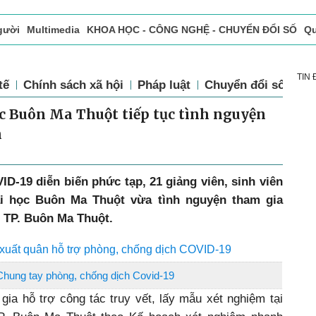
gười
Multimedia
KHOA HỌC - CÔNG NGHỆ - CHUYỂN ĐỔI SỐ
Qu
ọc báo in
Tòa soạn - Bạn đọc
Vấn Đề Bạn Đọc Quan Tâm
TIN
tế
Chính sách xã hội
Pháp luật
Chuyển đổi số
Th
c Buôn Ma Thuột tiếp tục tình nguyện
h
D-19 diễn biến phức tạp, 21 giảng viên, sinh viên
i học Buôn Ma Thuột vừa tình nguyện tham gia
i TP. Buôn Ma Thuột.
xuất quân hỗ trợ phòng, chống dịch COVID-19
hung tay phòng, chống dịch Covid-19
gia hỗ trợ công tác truy vết, lấy mẫu xét nghiệm tại