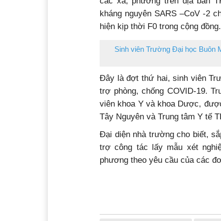
các xã, phường trên địa bàn 
kháng nguyên SARS –CoV -2 cho
hiện kịp thời F0 trong cộng đồng.
Sinh viên Trường Đại học Buôn 
Đây là đợt thứ hai, sinh viên T
trợ phòng, chống COVID-19. Trư
viên khoa Y và khoa Dược, được 
Tây Nguyên và Trung tâm Y tế T
Đại diện nhà trường cho biết, sắ
trợ công tác lấy mẫu xét ngh
phương theo yêu cầu của các đơ