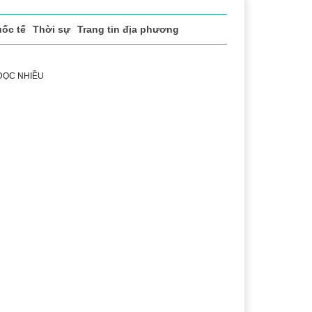
ốc tế
Thời sự
Trang tin địa phương
 ĐỌC NHIỀU
ể thao
Văn hóa