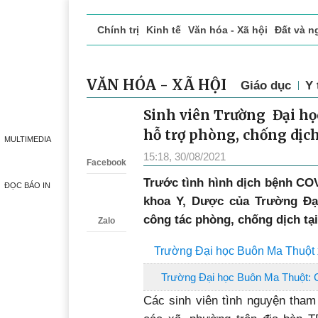
Chính trị
Kinh tế
Văn hóa - Xã hội
Đất và n
Doanh nghiệp giới thiệu
Phóng sự - Ký sự
Đ
VĂN HÓA - XÃ HỘI
Giáo dục
Y 
Sinh viên Trường Đại họ
Zalo
hỗ trợ phòng, chống dịc
MULTIMEDIA
15:18, 30/08/2021
Facebook
Trước tình hình dịch bệnh COVI
ĐỌC BÁO IN
khoa Y, Dược của Trường Đạ
công tác phòng, chống dịch tạ
Zalo
Trường Đại học Buôn Ma Thuột 
Trường Đại học Buôn Ma Thuột: C
Các sinh viên tình nguyện tham 