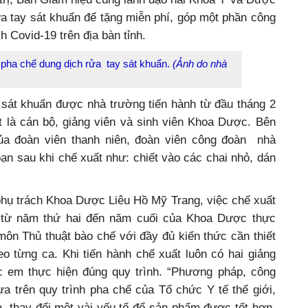
ồng, nhất là trong công tác phòng chống dịch Covid-
 trị, Ban Giám hiệu cùng lãnh đạo hai Khoa Y và Dược
ửa tay sát khuẩn để tặng miễn phí, góp một phần công
h Covid-19 trên địa bàn tỉnh.
ha chế dung dịch rửa tay sát khuẩn.
(Ảnh do nhà
 sát khuẩn được nhà trường tiến hành từ đầu tháng 2
t là cán bộ, giảng viên và sinh viên Khoa Dược. Bên
ủa đoàn viên thanh niên, đoàn viên công đoàn nhà
ạn sau khi chế xuất như: chiết vào các chai nhỏ, dán
phụ trách Khoa Dược Liêu Hồ Mỹ Trang, việc chế xuất
n từ năm thứ hai đến năm cuối của Khoa Dược thực
ôn Thủ thuật bào chế với đầy đủ kiến thức cần thiết
o từng ca. Khi tiến hành chế xuất luôn có hai giảng
c em thực hiện đúng quy trình. “Phương pháp, công