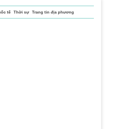
ốc tế
Thời sự
Trang tin địa phương
ể thao
Văn hóa