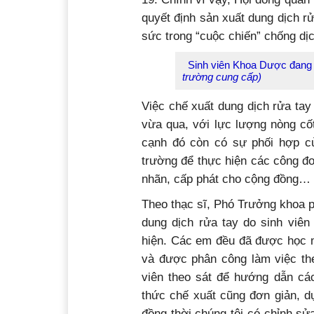
trách nhiệm chung tay vì cộng đ
19. Chính vì vậy, Hội đồng quản
quyết định sản xuất dung dịch r
sức trong “cuộc chiến” chống dịc
Sinh viên Khoa Dược đang p
trường cung cấp)
Việc chế xuất dung dịch rửa tay
vừa qua, với lực lượng nòng cố
cạnh đó còn có sự phối hợp c
trường để thực hiện các công đo
nhãn, cấp phát cho cộng đồng…
Theo thạc sĩ, Phó Trưởng khoa 
dung dịch rửa tay do sinh viê
hiện. Các em đều đã được học m
và được phân công làm việc the
viên theo sát để hướng dẫn cá