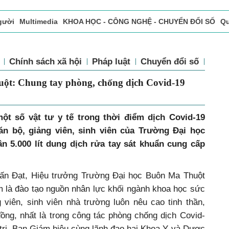
gười
Multimedia
KHOA HỌC - CÔNG NGHỆ - CHUYỂN ĐỔI SỐ
Qu
ọc báo in
Tòa soạn - Bạn đọc
Vấn Đề Bạn Đọc Quan Tâm
tế
Chính sách xã hội
Pháp luật
Chuyển đổi số
Th
 Thuột: Chung tay phòng, chống dịch
ột số vật tư y tế trong thời điểm dịch Covid-19
cán bộ, giảng viên, sinh viên của Trường Đại học
n 5.000 lít dung dịch rửa tay sát khuẩn cung cấp
uấn Đạt, Hiệu trưởng Trường Đại học Buôn Ma Thuột
m là đào tạo nguồn nhân lực khối ngành khoa học sức
 viên, sinh viên nhà trường luôn nêu cao tinh thần,