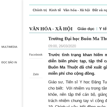
Chính trị
Kinh tế
Văn hóa - Xã hội
Đất và n
Doanh nghiệp giới thiệu
Phóng sự - Ký sự
Đ
VĂN HÓA - XÃ HỘI
Giáo dục
Y 
Trường Đại học Buôn Ma
Zalo
Covid-19
MULTIMEDIA
09:00, 26/03/2020
Facebook
Trước tình trạng khan hiếm m
ĐỌC BÁO IN
diễn biến phức tạp, tập thể 
Buôn Ma Thuột đã chế xuất gầ
Zalo
miễn phí cho cộng đồng.
Giáo sư, Tiến sĩ Y học Đặng T
cho biết: Với nhiệm vụ trọng tâ
khỏe, nên tập thể cán bộ, giảng