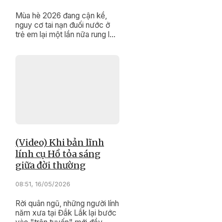
Mùa hè 2026 đang cận kề,
nguy cơ tai nạn đuối nước ở
trẻ em lại một lần nữa rung lên
hồi chuông cảnh báo. Trước
thực tế này, sự vào cuộc của
các cấp, các ngành và toàn
xã hội không thể chậm trễ.
(Video) Khi bản lĩnh
lính cụ Hồ tỏa sáng
giữa đời thường
08:51, 16/05/2026
Rời quân ngũ, những người lính
năm xưa tại Đắk Lắk lại bước