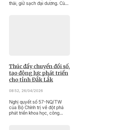
thải, giữ sạch đại dương. Cùng
theo chân các lực lượng tại
các làng biển Long Thủy
(phường Bình Kiến), Đông Tác
(phường Phú Yên), Mỹ Quang
Bắc và Mỹ Quang Nam (xã
Tuy An Nam), tỉnh Đắk Lắk
trong chiến dịch làm sạch
biển.
Thúc đẩy chuyển đổi số,
tạo động lực phát triển
cho tỉnh Đắk Lắk
08:52, 26/04/2026
Nghị quyết số 57-NQ/TW
của Bộ Chính trị về đột phá
phát triển khoa học, công
nghệ, đổi mới sáng tạo và
chuyển đổi số quốc gia là cơ
hội để doanh nghiệp tham gia