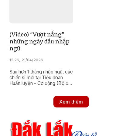
(Video) "Vượt nắng"
những ngày đầu nhập
ngũ
12:26, 21/04/2026
Sau hơn 1 tháng nhập ngũ, các
chiến sĩ mới tại Tiểu đoàn
Huấn luyện - Cơ động (Bộ đội
Biên phòng tỉnh Đắk Lắk) -
đứng chân trên địa bàn xã
biên giới Buôn Đôn đã quen
Xem thêm
với nếp sống trong môi trường
quân đội, hằng ngày hăng say
trên thao trường huấn luyện.