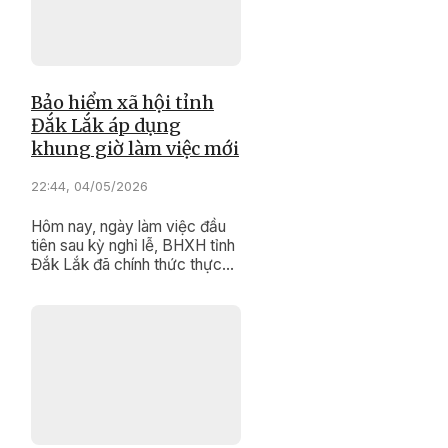
lợi và sự an toàn cho người sử
dụng điện thoại.
Bảo hiểm xã hội tỉnh
Đắk Lắk áp dụng
khung giờ làm việc mới
22:44, 04/05/2026
Hôm nay, ngày làm việc đầu
tiên sau kỳ nghỉ lễ, BHXH tỉnh
Đắk Lắk đã chính thức thực
hiện thời gian làm việc hành
chính mới.