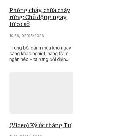
Phòng cháy, chữa cháy
rừng: Chủ động ngay
từ cơ sở
10:36, 02/05/2026
Trong bối cảnh mùa khô ngày
càng khắc nghiệt, hàng trăm
ngàn héc – ta rừng đối diện
nguy cơ cháy cao, tỉnh Đắk
Lắk đang triển khai đồng bộ
nhiều giải pháp nhằm chủ
động phòng cháy, chữa cháy
rừng. Công tác này được triển
khai quyết liệt từ các chủ
rừng, địa phương và lực lượng
chức năng theo phương châm
“phòng là chính".
(Video) Ký ức tháng Tư