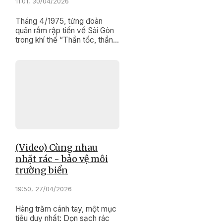
11:01, 30/04/2026
Tháng 4/1975, từng đoàn
quân rầm rập tiến về Sài Gòn
trong khí thế “Thần tốc, thần
tốc hơn nữa; Táo bạo, táo bạo
hơn nữa”. Tất cả cho trận
quyết chiến chiến lược cuối
cùng mang tên Bác: Chiến
dịch Hồ Chí Minh.
(Video) Cùng nhau
nhặt rác - bảo vệ môi
trường biển
19:50, 27/04/2026
Hàng trăm cánh tay, một mục
tiêu duy nhất: Dọn sạch rác