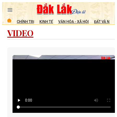
CHÍNH TRỊ
KINH TẾ
VĂN HÓA - XÃ HỘI
ĐẤT VÀ NGƯỜ
VIDEO