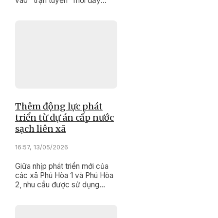
vào "trận tuyến" mới đầy
trách nhiệm, nghĩa tình.
Thêm động lực phát
triển từ dự án cấp nước
sạch liên xã
16:57, 13/05/2026
Giữa nhịp phát triển mới của
các xã Phú Hòa 1 và Phú Hòa
2, nhu cầu được sử dụng
nguồn nước sạch, an toàn
đang trở thành mong mỏi của
hàng chục nghìn người dân.