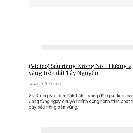
làm việc
10:36, 02/0
Phòng c
rừng: C
sở
(Vidieo) Sầu riêng Krông Nô - Hương vị
vàng trên đất Tây Nguyên
14:43, 19/05/2026
Xã Krông Nô, tỉnh Đắk Lắk - vùng đất giàu tiềm nă
đang từng ngày chuyển mình cùng hành trình phát t
cây sầu riêng bền vững.