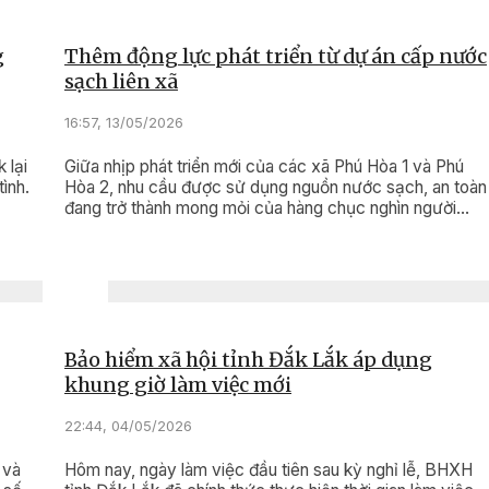
g
Thêm động lực phát triển từ dự án cấp nước
sạch liên xã
16:57, 13/05/2026
 lại
Giữa nhịp phát triển mới của các xã Phú Hòa 1 và Phú
ình.
Hòa 2, nhu cầu được sử dụng nguồn nước sạch, an toàn
đang trở thành mong mỏi của hàng chục nghìn người
dân. Việc triển khai Dự án Công trình cấp nước sạch liên
xã với tổng vốn đầu tư hơn 249 tỷ đồng không chỉ góp
phần hoàn thiện hạ tầng dân sinh, nâng cao chất lượng
cuộc sống, mà còn mở ra nền tảng quan trọng cho phát
triển đô thị, thu hút đầu tư và bảo đảm an sinh bền vững
trên địa bàn.
Bảo hiểm xã hội tỉnh Đắk Lắk áp dụng
khung giờ làm việc mới
22:44, 04/05/2026
 và
Hôm nay, ngày làm việc đầu tiên sau kỳ nghỉ lễ, BHXH