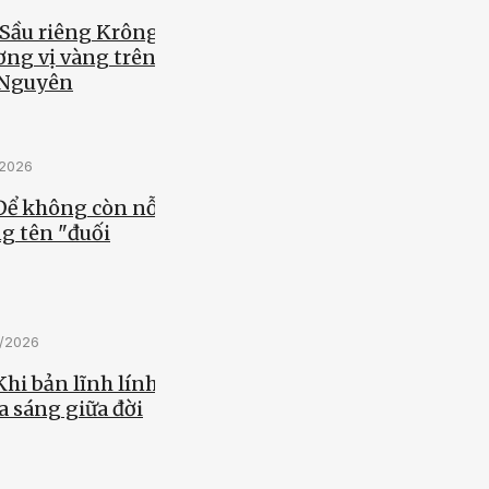
 Sầu riêng Krông
ơng vị vàng trên
 Nguyên
/2026
 Để không còn nỗi
g tên "đuối
5/2026
Khi bản lĩnh lính
a sáng giữa đời