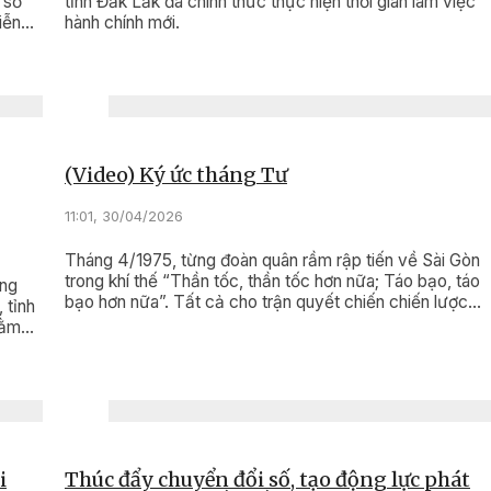
 số
tỉnh Đắk Lắk đã chính thức thực hiện thời gian làm việc
iễn
hành chính mới.
t cao
 toàn
(Video) Ký ức tháng Tư
11:01, 30/04/2026
Tháng 4/1975, từng đoàn quân rầm rập tiến về Sài Gòn
trong khí thế “Thần tốc, thần tốc hơn nữa; Táo bạo, táo
àng
bạo hơn nữa”. Tất cả cho trận quyết chiến chiến lược
 tỉnh
cuối cùng mang tên Bác: Chiến dịch Hồ Chí Minh.
hằm
này
ơng
 là
i
Thúc đẩy chuyển đổi số, tạo động lực phát