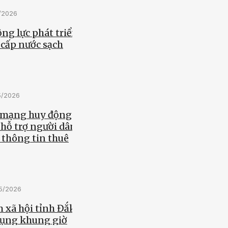
5/2026
ng lực phát triển
 cấp nước sạch
5/2026
 mạng huy động
 hỗ trợ người dân
 thông tin thuê
05/2026
 xã hội tỉnh Đắk
dụng khung giờ