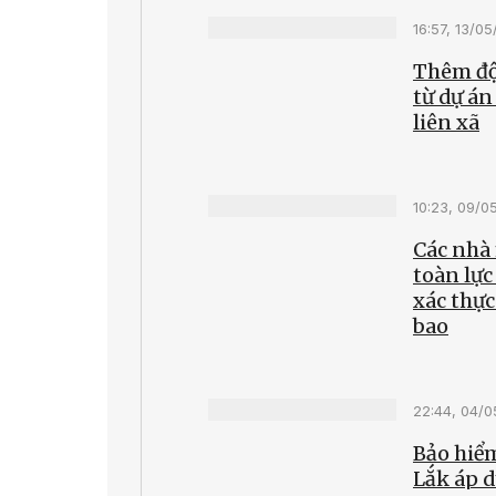
16:57, 13/0
Thêm độ
từ dự án
liên xã
10:23, 09/0
Các nhà
toàn lực
xác thực
bao
22:44, 04/
Bảo hiểm
Lắk áp 