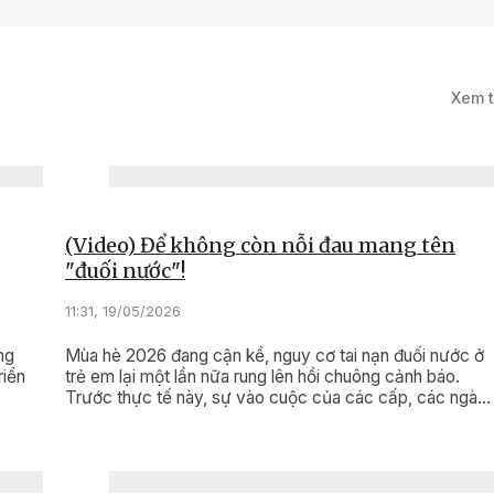
 mới
5/2026
Xem 
háy, chữa cháy
hủ động ngay từ cơ
(Video) Để không còn nỗi đau mang tên
"đuối nước"!
11:31, 19/05/2026
ng
Mùa hè 2026 đang cận kề, nguy cơ tai nạn đuối nước ở
riển
trẻ em lại một lần nữa rung lên hồi chuông cảnh báo.
Trước thực tế này, sự vào cuộc của các cấp, các ngàn
và toàn xã hội không thể chậm trễ.