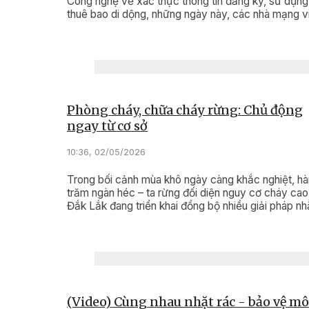
Công nghệ về xác thực thông tin đăng ký, sử dụng
thuê bao di dộng, những ngày này, các nhà mạng v
thông trên địa bàn tỉnh Đắk Lắk đang bước vào đợ
điểm “làm sạch” dữ liệu, bảo vệ quyền lợi và sự an
cho người sử dụng điện thoại.
Phòng cháy, chữa cháy rừng: Chủ động
ngay từ cơ sở
10:36, 02/05/2026
Trong bối cảnh mùa khô ngày càng khắc nghiệt, h
trăm ngàn héc – ta rừng đối diện nguy cơ cháy cao,
Đắk Lắk đang triển khai đồng bộ nhiều giải pháp n
chủ động phòng cháy, chữa cháy rừng. Công tác 
được triển khai quyết liệt từ các chủ rừng, địa phư
và lực lượng chức năng theo phương châm “phòng
chính".
(Video) Cùng nhau nhặt rác - bảo vệ mô