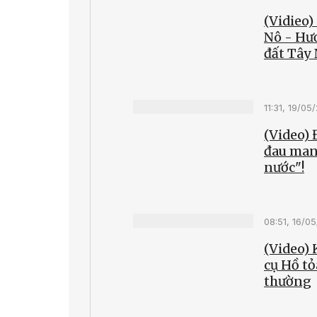
(Vidieo)
Nô - Hư
đất Tây
11:31, 19/05
(Video)
đau man
nước"!
08:51, 16/0
(Video) 
cụ Hồ tỏ
thường