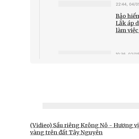
22:44, 04/
Bảo hiểm
Lắk áp 
làm việc
10:36, 02/0
Phòng c
rừng: C
sở
(Vidieo) Sầu riêng Krông Nô - Hương vị
vàng trên đất Tây Nguyên