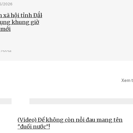
05/2026
 xã hội tỉnh Đắk
dụng khung giờ
 mới
5/2026
háy, chữa cháy
hủ động ngay từ cơ
Xem 
(Video) Để không còn nỗi đau mang tên
"đuối nước"!