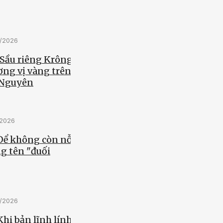
5/2026
 Sầu riêng Krông
ơng vị vàng trên
 Nguyên
/2026
 Để không còn nỗi
g tên "đuối
5/2026
Khi bản lĩnh lính