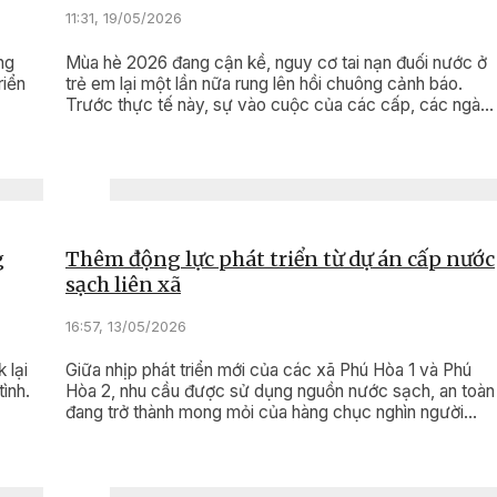
11:31, 19/05/2026
ng
Mùa hè 2026 đang cận kề, nguy cơ tai nạn đuối nước ở
riển
trẻ em lại một lần nữa rung lên hồi chuông cảnh báo.
Trước thực tế này, sự vào cuộc của các cấp, các ngàn
và toàn xã hội không thể chậm trễ.
g
Thêm động lực phát triển từ dự án cấp nước
sạch liên xã
16:57, 13/05/2026
 lại
Giữa nhịp phát triển mới của các xã Phú Hòa 1 và Phú
ình.
Hòa 2, nhu cầu được sử dụng nguồn nước sạch, an toàn
đang trở thành mong mỏi của hàng chục nghìn người
dân. Việc triển khai Dự án Công trình cấp nước sạch liên
xã với tổng vốn đầu tư hơn 249 tỷ đồng không chỉ góp
phần hoàn thiện hạ tầng dân sinh, nâng cao chất lượng
cuộc sống, mà còn mở ra nền tảng quan trọng cho phát