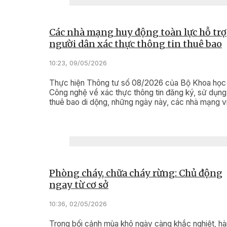
Các nhà mạng huy động toàn lực hỗ trợ
người dân xác thực thông tin thuê bao
10:23, 09/05/2026
Thực hiện Thông tư số 08/2026 của Bộ Khoa học
Công nghệ về xác thực thông tin đăng ký, sử dụng
thuê bao di dộng, những ngày này, các nhà mạng v
thông trên địa bàn tỉnh Đắk Lắk đang bước vào đợ
điểm “làm sạch” dữ liệu, bảo vệ quyền lợi và sự an
cho người sử dụng điện thoại.
Phòng cháy, chữa cháy rừng: Chủ động
ngay từ cơ sở
10:36, 02/05/2026
Trong bối cảnh mùa khô ngày càng khắc nghiệt, h