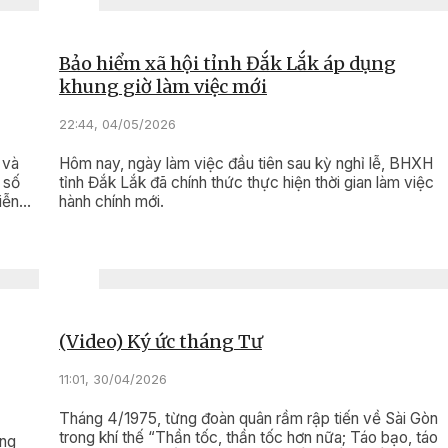
triển đô thị, thu hút đầu tư và bảo đảm an sinh bền vững
trên địa bàn.
Bảo hiểm xã hội tỉnh Đắk Lắk áp dụng
khung giờ làm việc mới
22:44, 04/05/2026
 và
Hôm nay, ngày làm việc đầu tiên sau kỳ nghỉ lễ, BHXH
 số
tỉnh Đắk Lắk đã chính thức thực hiện thời gian làm việc
iễn
hành chính mới.
t cao
 toàn
(Video) Ký ức tháng Tư
11:01, 30/04/2026
Tháng 4/1975, từng đoàn quân rầm rập tiến về Sài Gòn
trong khí thế “Thần tốc, thần tốc hơn nữa; Táo bạo, táo
àng