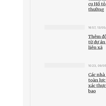
cụ Hồ tỏ
thường
16:57, 13/0
Thêm độ
từ dự án
liên xã
10:23, 09/0
Các nhà
toàn lực
xác thực
bao