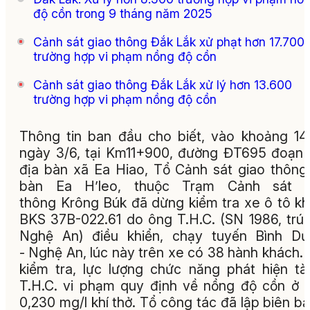
độ cồn trong 9 tháng năm 2025
Cảnh sát giao thông Đắk Lắk xử phạt hơn 17.700
trường hợp vi phạm nồng độ cồn
Cảnh sát giao thông Đắk Lắk xử lý hơn 13.600
trường hợp vi phạm nồng độ cồn
Thông tin ban đầu cho biết, vào khoảng 14
ngày 3/6, tại Km11+900, đường ĐT695 đoạn
địa bàn xã Ea Hiao, Tổ Cảnh sát giao thông
bàn Ea H’leo, thuộc Trạm Cảnh sát g
thông Krông Búk đã dừng kiểm tra xe ô tô k
BKS 37B-022.61 do ông T.H.C. (SN 1986, trú 
Nghệ An) điều khiển, chạy tuyến Bình Dư
- Nghệ An, lúc này trên xe có 38 hành khách.
kiểm tra, lực lượng chức năng phát hiện tà
T.H.C. vi phạm quy định về nồng độ cồn ở
0,230 mg/l khí thở. Tổ công tác đã lập biên bả