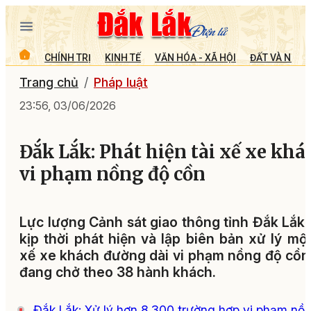
CHÍNH TRỊ
KINH TẾ
VĂN HÓA - XÃ HỘI
ĐẤT VÀ NGƯỜ
Trang chủ
Pháp luật
23:56, 03/06/2026
Đắk Lắk: Phát hiện tài xế xe khá
vi phạm nồng độ cồn
Lực lượng Cảnh sát giao thông tỉnh Đắk Lắk
kịp thời phát hiện và lập biên bản xử lý một
xế xe khách đường dài vi phạm nồng độ cồn
đang chở theo 38 hành khách.
Đắk Lắk: Xử lý hơn 8.300 trường hợp vi phạm nồ