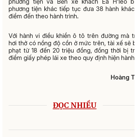
phương tiện và Bến xe khách Ea H’leo bố
phương tiện khác tiếp tục đưa 38 hành khác
điểm đến theo hành trình.
Với hành vi điều khiển ô tô trên đường mà t
hơi thở có nồng độ cồn ở mức trên, tài xế sẽ b
phạt từ 18 đến 20 triệu đồng, đồng thời bị tr
điểm giấy phép lái xe theo quy định hiện hành.
Hoàng Tu
ĐỌC NHIỀU