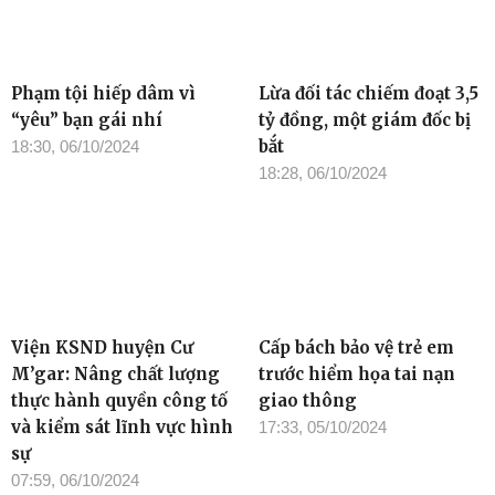
Phạm tội hiếp dâm vì
Lừa đối tác chiếm đoạt 3,5
“yêu” bạn gái nhí
tỷ đồng, một giám đốc bị
bắt
18:30, 06/10/2024
18:28, 06/10/2024
Viện KSND huyện Cư
Cấp bách bảo vệ trẻ em
M’gar: Nâng chất lượng
trước hiểm họa tai nạn
thực hành quyền công tố
giao thông
và kiểm sát lĩnh vực hình
17:33, 05/10/2024
sự
07:59, 06/10/2024