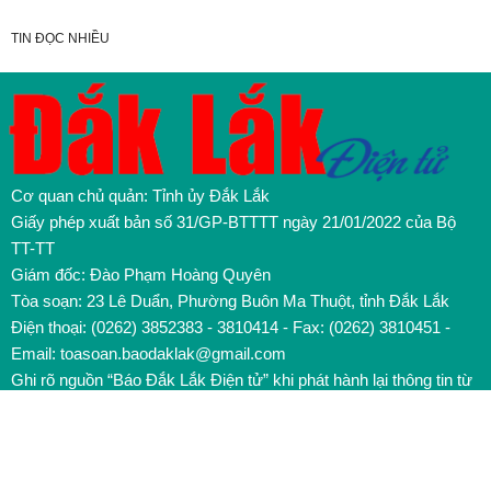
TIN ĐỌC NHIỀU
Cơ quan chủ quản: Tỉnh ủy Đắk Lắk
Giấy phép xuất bản số 31/GP-BTTTT ngày 21/01/2022 của Bộ
TT-TT
Giám đốc: Đào Phạm Hoàng Quyên
Tòa soạn: 23 Lê Duẩn, Phường Buôn Ma Thuột, tỉnh Đắk Lắk
Điện thoại: (0262) 3852383 - 3810414 - Fax: (0262) 3810451 -
Email: toasoan.baodaklak@gmail.com
Ghi rõ nguồn “Báo Đắk Lắk Điện tử” khi phát hành lại thông tin từ
website này
Các trang ngoài sẽ mở ra tại cửa sổ mới. Báo Đắk Lắk không
chịu trách nhiệm nội dung các trang này