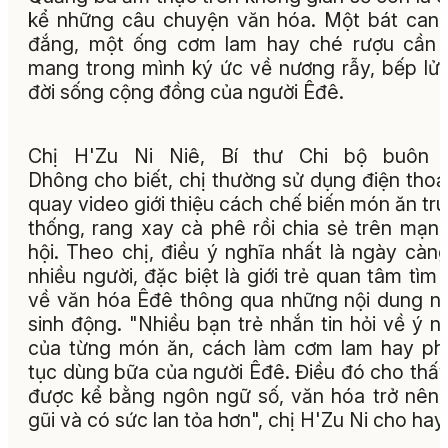
kể những câu chuyện văn hóa. Một bát can
đắng, một ống cơm lam hay ché rượu cần 
mang trong mình ký ức về nương rẫy, bếp lử
đời sống cộng đồng của người Êđê.
Chị H'Zu Ni Niê, Bí thư Chi bộ buôn 
Dhông cho biết, chị thường sử dụng điện thoạ
quay video giới thiệu cách chế biến món ăn tr
thống, rang xay cà phê rồi chia sẻ trên mạn
hội. Theo chị, điều ý nghĩa nhất là ngày càn
nhiều người, đặc biệt là giới trẻ quan tâm tìm 
về văn hóa Êđê thông qua những nội dung n
sinh động. "Nhiều bạn trẻ nhắn tin hỏi về ý n
của từng món ăn, cách làm cơm lam hay p
tục dùng bữa của người Êđê. Điều đó cho thấy
được kể bằng ngôn ngữ số, văn hóa trở nên
gũi và có sức lan tỏa hơn", chị H'Zu Ni cho hay