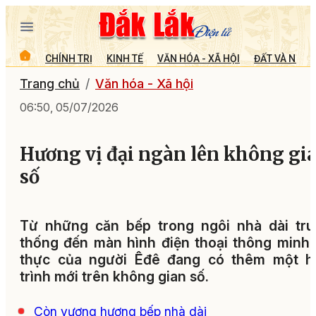
CHÍNH TRỊ
KINH TẾ
VĂN HÓA - XÃ HỘI
ĐẤT VÀ NGƯỜ
Trang chủ
Văn hóa - Xã hội
06:50, 05/07/2026
Hương vị đại ngàn lên không gi
số
Từ những căn bếp trong ngôi nhà dài tru
thống đến màn hình điện thoại thông minh
thực của người Êđê đang có thêm một h
trình mới trên không gian số.
Còn vương hương bếp nhà dài