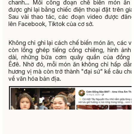
chanh… Mỗi công đoạn chế biến món ăn 
được ghi lại bằng chiếc điện thoại đặt trên giá
Sau vài thao tác, các đoạn video được đăng
lên Facebook, Tiktok của cơ sở.
Không chỉ ghi lại cách chế biến món ăn, các v
còn lồng ghép tiếng cồng chiêng, hình ảnh
dài, những bữa cơm quây quần của đồng 
Êđê. Nhờ đó, mỗi món ăn không chỉ hấp dẫn
hương vị mà còn trở thành "đại sứ" kể câu ch
về văn hóa bản địa.