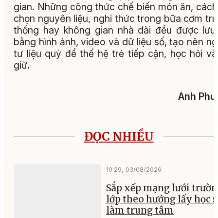
gian. Những công thức chế biến món ăn, cách
chọn nguyên liệu, nghi thức trong bữa cơm tr
thống hay không gian nhà dài đều được lưu
bằng hình ảnh, video và dữ liệu số, tạo nên n
tư liệu quý để thế hệ trẻ tiếp cận, học hỏi và
giữ.
Anh Phư
ĐỌC NHIỀU
10:29, 03/08/2026
Sắp xếp mạng lưới trườ
lớp theo hướng lấy học 
làm trung tâm