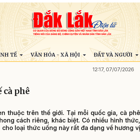
INH TẾ
VĂN HÓA - XÃ HỘI
ĐẤT VÀ NGƯỜI
12:17, 07/07/2026
ế cà phê
n thuộc trên thế giới. Tại mỗi quốc gia, cà ph
ong cách riêng, khác biệt. Có nhiều hình thức
cho loại thức uống này rất đa dạng về hương v