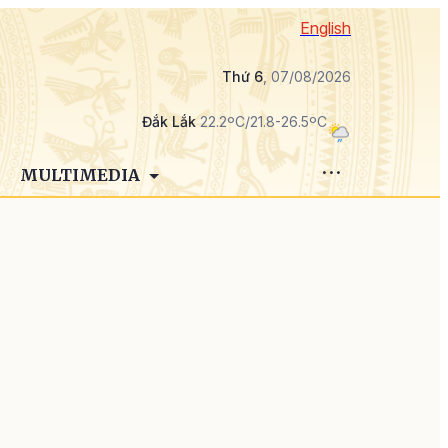
English
Thứ 6
, 07/08/2026
Đắk Lắk
22.2ºC/21.8-26.5ºC
MULTIMEDIA
ê
,
ị