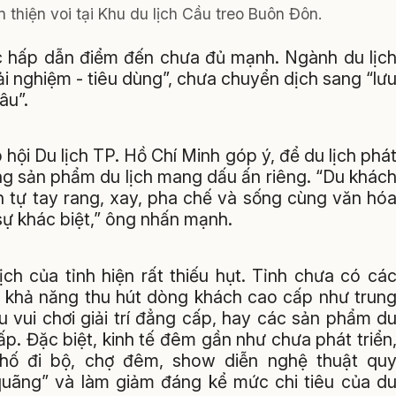
n thiện voi tại Khu du lịch Cầu treo Buôn Đôn.
ức hấp dẫn điểm đến chưa đủ mạnh. Ngành du lịc
i nghiệm - tiêu dùng”, chưa chuyển dịch sang “lư
âu”.
ội Du lịch TP. Hồ Chí Minh góp ý, để du lịch phá
ựng sản phẩm du lịch mang dấu ấn riêng. “Du khác
tự tay rang, xay, pha chế và sống cùng văn hó
 sự khác biệt,” ông nhấn mạnh.
ch của tỉnh hiện rất thiếu hụt. Tỉnh chưa có cá
ó khả năng thu hút dòng khách cao cấp như trun
u vui chơi giải trí đẳng cấp, hay các sản phẩm d
ấp. Đặc biệt, kinh tế đêm gần như chưa phát triển
phố đi bộ, chợ đêm, show diễn nghệ thuật qu
 quãng” và làm giảm đáng kể mức chi tiêu của d