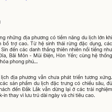
g
ng những địa phương có tiềm năng du lịch lớn kh
h bổ trợ cao. Từ hệ sinh thái rừng đặc dụng, cá
Sin đến các danh thắng thiên nhiên nổi tiếng nh
Đĩa, Bãi Môn - Mũi Điện, Hòn Yến; cùng hệ thốn
ăn hóa phong phú…
 lịch địa phương vẫn chưa phát triển tương xứng
 các sản phẩm du lịch đặc trưng có chiều sâu, đ
hách đến Đắk Lắk vẫn dừng lại ở các trải nghiệ
n thay vì lưu trú dài ngày và chi tiêu cao.