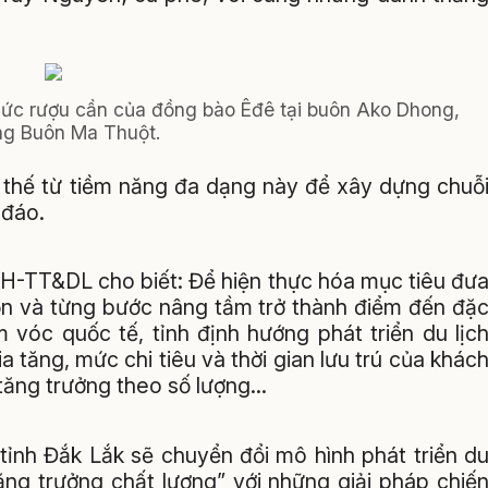
hức rượu cần của đồng bào Êđê tại buôn Ako Dhong,
g Buôn Ma Thuột.
i thế từ tiềm năng đa dạng này để xây dựng chuỗ
 đáo.
H-TT&DL cho biết: Để hiện thực hóa mục tiêu đư
họn và từng bước nâng tầm trở thành điểm đến đặ
vóc quốc tế, tỉnh định hướng phát triển du lịc
gia tăng, mức chi tiêu và thời gian lưu trú của khác
tăng trưởng theo số lượng...
, tỉnh Đắk Lắk sẽ chuyển đổi mô hình phát triển d
tăng trưởng chất lượng” với những giải pháp chiế