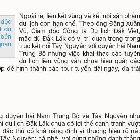
Ngoài ra, liên kết vùng và kết nối sản phẩ
 độc
du lịch còn hạn chế. Theo ông Đặng Xuâ
t du
Vũ, Giám đốc Công ty Du lịch Đắk Việt
 bền
mặc dù Đắk Lắk có vị trí quan trọng tron
quan
trục kết nối Tây Nguyên với duyên hải Na
Trung Bộ nhưng việc khai thác các tuyế
du lịch liên vùng vẫn chưa hiệu quả; cá
ợp để hình thành các tour tuyến dài ngày, đa trả
ùng duyên hải Nam Trung Bộ và Tây Nguyên nh
du lịch Đắk Lắk chưa có lợi thế cạnh tranh vượ
 đặc thù có khả năng định vị thương hiệu rõ né
 Tây Nguyên; cà phê, voi cùng những danh thắn