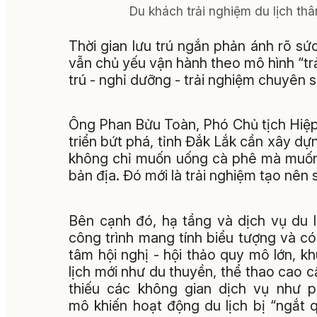
Du khách trải nghiệm du lịch thâ
Thời gian lưu trú ngắn phản ánh rõ s
vẫn chủ yếu vận hành theo mô hình “trả
trú - nghỉ dưỡng - trải nghiệm chuyên s
Ông Phan Bửu Toàn, Phó Chủ tịch Hiệp h
triển bứt phá, tỉnh Đắk Lắk cần xây d
không chỉ muốn uống cà phê mà muốn 
bản địa. Đó mới là trải nghiệm tạo nên
Bên cạnh đó, hạ tầng và dịch vụ du lị
công trình mang tính biểu tượng và c
tâm hội nghị - hội thảo quy mô lớn, kh
lịch mới như du thuyền, thể thao cao c
thiếu các không gian dịch vụ như 
mô khiến hoạt động du lịch bị “ngắt