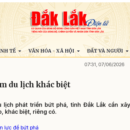
INH TẾ
VĂN HÓA - XÃ HỘI
ĐẤT VÀ NGƯỜI
07:31, 07/06/2026
m du lịch khác biệt
lịch phát triển bứt phá, tỉnh Đắk Lắk cần xâ
 khác biệt, riêng có.
ồn lực để bứt phá