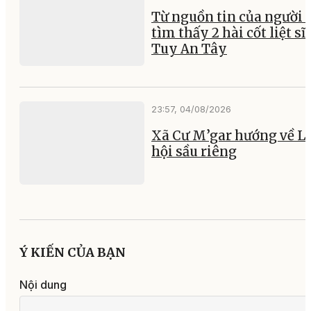
Từ nguồn tin của người 
tìm thấy 2 hài cốt liệt sĩ 
Tuy An Tây
23:57, 04/08/2026
Xã Cư M’gar hướng về L
hội sầu riêng
Ý KIẾN CỦA BẠN
Nội dung