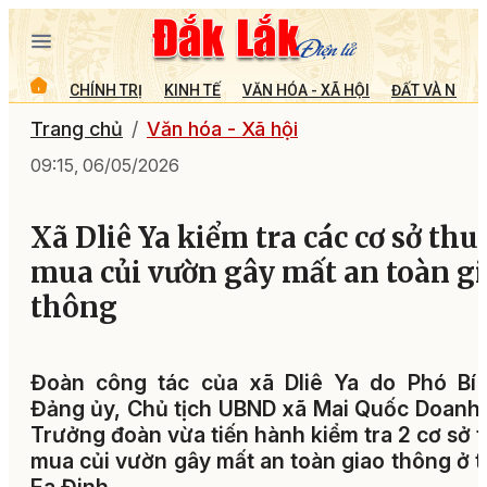
CHÍNH TRỊ
KINH TẾ
VĂN HÓA - XÃ HỘI
ĐẤT VÀ NGƯỜ
Trang chủ
Văn hóa - Xã hội
09:15, 06/05/2026
Xã Dliê Ya kiểm tra các cơ sở thu
mua củi vườn gây mất an toàn g
thông
Đoàn công tác của xã Dliê Ya do Phó Bí 
Đảng ủy, Chủ tịch UBND xã Mai Quốc Doanh
Trưởng đoàn vừa tiến hành kiểm tra 2 cơ sở 
mua củi vườn gây mất an toàn giao thông ở 