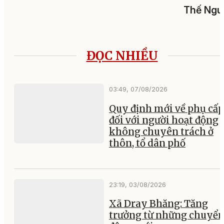
Thế Ngu
ĐỌC NHIỀU
03:49, 07/08/2026
Quy định mới về phụ cấp
đối với người hoạt động
không chuyên trách ở
thôn, tổ dân phố
23:19, 03/08/2026
Xã Dray Bhăng: Tăng
trưởng từ những chuyể