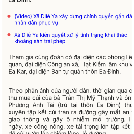
Ea Đinh.
(Video) Xã Dliê Ya xây dựng chính quyền gần dân
nhân dân phục vụ
Xã Dliê Ya kiên quyết xử lý tình trạng khai thác
khoáng sản trái phép
Tham gia cùng đoàn có đại diện các phòng liê
quan, đại diện Công an xã, Hạt Kiểm lâm khu 
Ea Kar, đại diện Ban tự quản thôn Ea Đinh.
Theo phản ánh của người dân, thời gian qua c
thu mua củi của bà Trần Thị Mỹ Thạnh và ôn
Phương Anh Tài (trú tại thôn Ea Đinh) th
xuyên tập kết củi tràn ra đường gây mất an 
giao thông và gây ô nhiễm môi trường. H
ngày, xe công nông, xe tải trọng lớn tập kết 
dỡ củi vườn lấn chiếm lòng, lề đường.