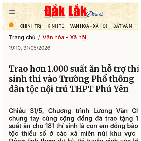
CHÍNH TRỊ
KINH TẾ
VĂN HÓA - XÃ HỘI
ĐẤT VÀ NGƯỜ
Trang chủ
Văn hóa - Xã hội
19:10, 31/05/2026
Trao hơn 1.000 suất ăn hỗ trợ thí
sinh thi vào Trường Phổ thông
dân tộc nội trú THPT Phú Yên
Chiều 31/5, Chương trình Lương Văn Ch
chung tay cùng cộng đồng đã trao tặng 1
suất ăn cho 181 thí sinh là con em đồng bào
tộc thiểu số ở các xã miền núi khu vực 