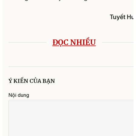
Tuyết Hư
ĐỌC NHIỀU
Ý KIẾN CỦA BẠN
Nội dung