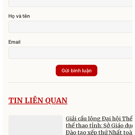
Họ và tên
Email
Gửi bình luận
TIN LIÊN QUAN
Giải cầu lông Đại hội Thể 
thể thao tỉnh: Sở Giáo dục
Đào tạo xếp thứ Nhất toà