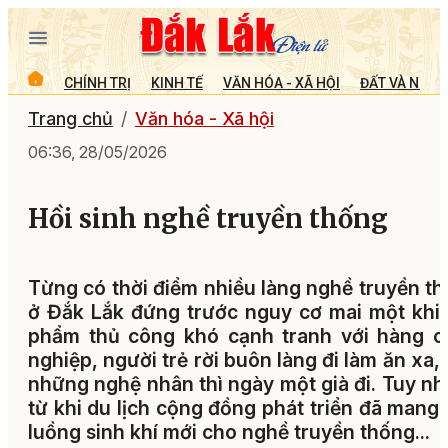
CHÍNH TRỊ
KINH TẾ
VĂN HÓA - XÃ HỘI
ĐẤT VÀ NGƯỜ
Trang chủ
Văn hóa - Xã hội
06:36, 28/05/2026
Hồi sinh nghề truyền thống
Từng có thời điểm nhiều làng nghề truyền t
ở Đắk Lắk đứng trước nguy cơ mai một khi
phẩm thủ công khó cạnh tranh với hàng c
nghiệp, người trẻ rời buôn làng đi làm ăn xa,
những nghệ nhân thì ngày một già đi. Tuy nh
từ khi du lịch cộng đồng phát triển đã mang
luồng sinh khí mới cho nghề truyền thống...