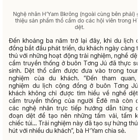
Nghệ nhân H’Yam Bkrông (ngoài cùng bên phải) g
thiệu sản phẩm thổ cẩm do các hội viên trong H
dệt.
Đến khoảng ba năm trở lại đây, khi du lịch 
đồng bắt đầu phát triển, du khách ngày càng t
thú với những hoạt động trải nghiệm, nghề dệt
cẩm truyền thống ở buôn Tơng Jú đã thực sự
sinh. Dệt thổ cẩm được đưa vào trong tour 
nghiệm của du khách. “Đến tham quan, t
nghiệm du lịch cộng đồng ở buôn Tơng Jú
khách không chỉ được tìm hiểu về nghề dệt
cẩm truyền thống của người Êđê mà còn đ
các nghệ nhân trực tiếp hướng dẫn từng 
đoạn dệt để tạo nên những tấm vải, tấm k
chiếc túi... Trải nghiệm này đã tạo sự hứng thú,
hút với nhiều du khách”, bà H’Yam chia sẻ.