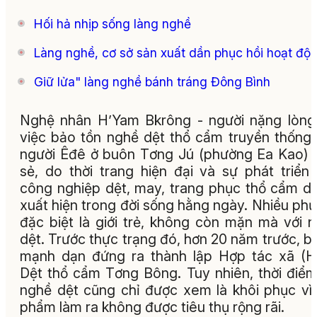
Hối hả nhịp sống làng nghề
Làng nghề, cơ sở sản xuất dần phục hồi hoạt độ
Giữ lửa" làng nghề bánh tráng Đông Bình
Nghệ nhân H’Yam Bkrông - người nặng lòng
việc bảo tồn nghề dệt thổ cẩm truyền thống
người Êđê ở buôn Tơng Jú (phường Ea Kao) 
sẻ, do thời trang hiện đại và sự phát triển
công nghiệp dệt, may, trang phục thổ cẩm dầ
xuất hiện trong đời sống hằng ngày. Nhiều phụ
đặc biệt là giới trẻ, không còn mặn mà với 
dệt. Trước thực trạng đó, hơn 20 năm trước, b
mạnh dạn đứng ra thành lập Hợp tác xã (
Dệt thổ cẩm Tơng Bông. Tuy nhiên, thời điể
nghề dệt cũng chỉ được xem là khôi phục vì
phẩm làm ra không được tiêu thụ rộng rãi.