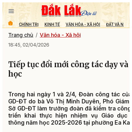
CHÍNH TRỊ
KINH TẾ
VĂN HÓA - XÃ HỘI
ĐẤT VÀ NGƯỜ
Trang chủ
Văn hóa - Xã hội
18:45, 02/04/2026
Tiếp tục đổi mới công tác dạy và
học
Trong hai ngày 1 và 2/4, Đoàn công tác củ
GD-ĐT do bà Võ Thị Minh Duyên, Phó Giám
Sở GD-ĐT làm trưởng đoàn đã kiểm tra công
triển khai thực hiện nhiệm vụ Giáo dục 
thông năm học 2025-2026 tại phường Ea Kao