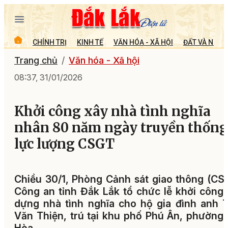
CHÍNH TRỊ
KINH TẾ
VĂN HÓA - XÃ HỘI
ĐẤT VÀ NGƯỜ
Trang chủ
Văn hóa - Xã hội
08:37, 31/01/2026
Khởi công xây nhà tình nghĩa
nhân 80 năm ngày truyền thống
lực lượng CSGT
Chiều 30/1, Phòng Cảnh sát giao thông (CS
Công an tỉnh Đắk Lắk tổ chức lễ khởi công
dựng nhà tình nghĩa cho hộ gia đình anh 
Văn Thiện, trú tại khu phố Phú Ân, phường