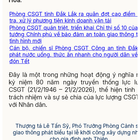
Hòa.
Phòng CSGT tỉnh Đắk Lắk ra quân đợt cao điểm 
tra, xử lý phương tiện kinh doanh vận tải
Phòng CSGT quán triệt, triển khai Chỉ thị số 10 của
tướng Chính phủ về bảo đảm an toàn giao thông t
tình hình mới
Cán bộ, chiến sĩ Phòng CSGT Công an tỉnh Đắk
phát nước uống, thức ăn nhanh cho người dân về
đón Tết
Đây là một trong những hoạt động ý nghĩa 
kỷ niệm 80 năm ngày truyền thống lực lư
CSGT (21/2/1946 – 21/2/2026), thể hiện tinh 
trách nhiệm và sự sẻ chia của lực lượng CSGT
với Nhân dân.
Thượng tá Lê Tấn Sỹ, Phó Trưởng Phòng Cảnh s
giao thông phát biểu tại lễ khởi công xây dựng nh
cho gia đình anh Thiện.