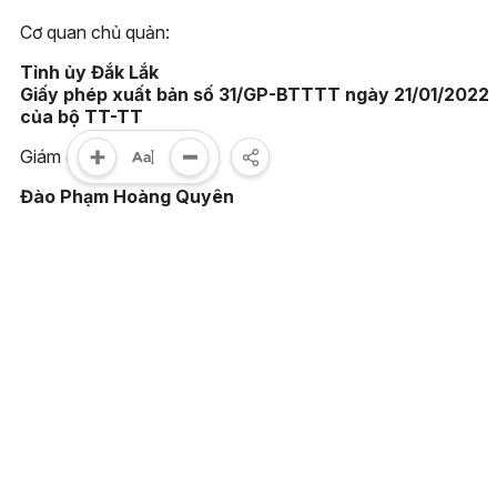
Cơ quan chủ quản:
Tỉnh ủy Đắk Lắk
Giấy phép xuất bản số 31/GP-BTTTT ngày 21/01/2022
của bộ TT-TT
Giám đốc:
Đào Phạm Hoàng Quyên
Tòa soạn:
23 Lê Duẩn, phường Buôn Ma Thuột, tỉnh Đắk Lắk
Điện thoại:
(0262) 3852383 - 3810414 - Fax: (0262) 3810451
Email:
toasoan@baodaklak.vn
Ghi rõ nguồn "Báo Đắk Lắk điện tử" khi sử dụng thông tin t