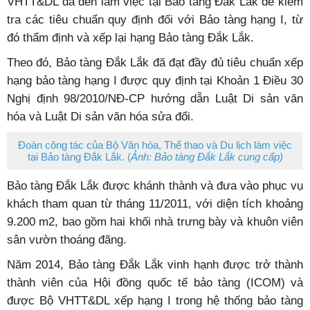
VHTT&DL đã đến làm việc tại Bảo tàng Đắk Lắk để kiểm
tra các tiêu chuẩn quy định đối với Bảo tàng hạng I, từ
đó thẩm định và xếp lại hạng Bảo tàng Đắk Lắk.
Theo đó, Bảo tàng Đắk Lắk đã đạt đầy đủ tiêu chuẩn xếp
hạng bảo tàng hạng I được quy định tại Khoản 1 Điều 30
Nghị định 98/2010/NĐ-CP hướng dẫn Luật Di sản văn
hóa và Luật Di sản văn hóa sửa đổi.
Đoàn công tác của Bộ Văn hóa, Thể thao và Du lịch làm việc
tại Bảo tàng Đắk Lắk. (
Ảnh: Bảo tàng Đắk Lắk cung cấp)
Bảo tàng Đắk Lắk được khánh thành và đưa vào phục vụ
khách tham quan từ tháng 11/2011, với diện tích khoảng
9.200 m
2
, bao gồm hai khối nhà trưng bày và khuôn viên
sân vườn thoáng đãng.
Năm 2014, Bảo tàng Đắk Lắk vinh hạnh được trở thành
thành viên của Hội đồng quốc tế bảo tàng (ICOM) và
được Bộ VHTT&DL xếp hạng I trong hệ thống bảo tàng