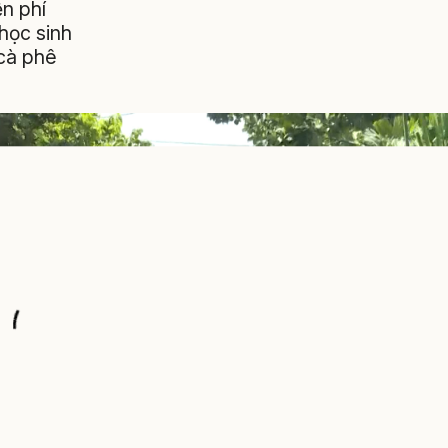
ễn phí
học sinh
 cà phê