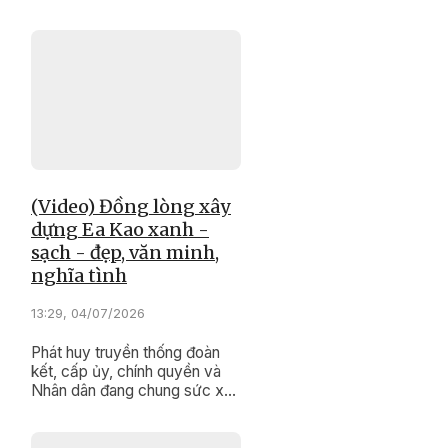
công nghệ số cộng đồng ở
các địa phương trong tỉnh đã
và đang mang công nghệ đến
với từng nóc nhà, từng người
dân, góp phần thu hẹp khoảng
cách số giữa các địa phương
trong tỉnh.
(Video) Đồng lòng xây
dựng Ea Kao xanh -
sạch - đẹp, văn minh,
nghĩa tình
13:29, 04/07/2026
Phát huy truyền thống đoàn
kết, cấp ủy, chính quyền và
Nhân dân đang chung sức xây
dựng Ea Kao ngày càng xanh
- sạch - đẹp, văn minh.