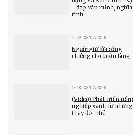
dựng Ea Kao xanh - sạ
- đẹp, văn minh, nghĩa
tình
19:52, 03/07/2026
Người giữ lửa cồng
chiêng cho buôn làng
17:40, 03/07/2026
(Video) Phát triển nôn
nghiệp xanh từ những
thay đổi nhỏ