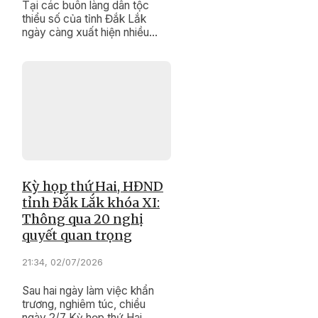
Tại các buôn làng dân tộc
thiểu số của tỉnh Đắk Lắk
ngày càng xuất hiện nhiều
người có uy tín làm kinh tế
giỏi. Nhờ làm kinh tế giỏi, họ
không chỉ củng cố uy tín của
mình mà còn là tấm gương
sáng để bà con học tập, noi
theo.
Kỳ họp thứ Hai, HĐND
tỉnh Đắk Lắk khóa XI:
Thông qua 20 nghị
quyết quan trọng
21:34, 02/07/2026
Sau hai ngày làm việc khẩn
trương, nghiêm túc, chiều
ngày 2/7 Kỳ họp thứ Hai,