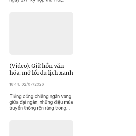
HĐND tỉnh khóa XI, nhiệm kỳ
2026 – 2031 đã hoàn thành
chương trình làm việc với
nhiều nội dung quan trọng.
(Video): Giữ hồn văn
hóa, mở lối du lịch xanh
16:44, 02/07/2026
Tiếng cồng chiêng ngân vang
giữa đại ngàn, những điệu múa
truyền thống rộn ràng trong
sắc màu lễ hội, cùng nụ cười
hiếu khách của người dân
buôn làng... Đó không chỉ là
nét đẹp văn hóa lâu đời của