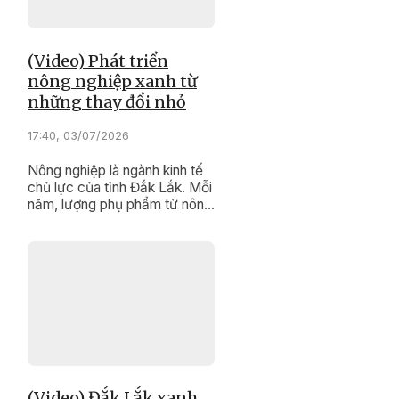
(Video) Phát triển
nông nghiệp xanh từ
những thay đổi nhỏ
17:40, 03/07/2026
Nông nghiệp là ngành kinh tế
chủ lực của tỉnh Đắk Lắk. Mỗi
năm, lượng phụ phẩm từ nông
nghiệp rất lớn, nếu được xử lý
đúng cách, đây sẽ là nguồn
nguyên liệu quan trọng để sản
xuất phân hữu cơ, góp phần
giảm ô nhiễm môi trường và
tiết kiệm chi phí sản xuất.
(Video) Đắk Lắk xanh