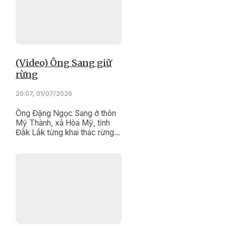
các dân tộc tỉnh Đắk Lắk, mà
đang trở thành nguồn lực quý
giá để phát triển du lịch xanh,
du lịch cộng đồng theo hướng
bền vững.
(Video) Ông Sang giữ
rừng
20:07, 01/07/2026
Ông Đặng Ngọc Sang ở thôn
Mỹ Thành, xã Hòa Mỹ, tỉnh
Đắk Lắk từng khai thác rừng
để mưu sinh. Tuy nhiên, người
đàn ông sinh năm 1975 này đã
trở thành người giữ rừng tận
tụy, tích cực tham gia công
tác quản lý, bảo vệ rừng cùng
nhân viên Ban Quản lý rừng
phòng hộ Tây Hòa.