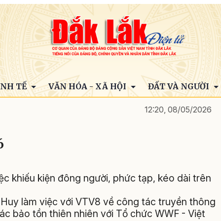
INH TẾ
VĂN HÓA - XÃ HỘI
ĐẤT VÀ NGƯỜI
12:20, 08/05/2026
6
ệc khiếu kiện đông người, phức tạp, kéo dài trên
 Huy làm việc với VTV8 về công tác truyền thông
tác bảo tồn thiên nhiên với Tổ chức WWF - Việt