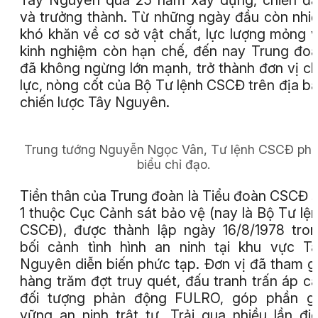
và trưởng thành. Từ những ngày đầu còn nhi
khó khăn về cơ sở vật chất, lực lượng mỏng 
kinh nghiệm còn hạn chế, đến nay Trung đo
đã không ngừng lớn mạnh, trở thành đơn vị c
lực, nòng cốt của Bộ Tư lệnh CSCĐ trên địa b
chiến lược Tây Nguyên.
Trung tướng Nguyễn Ngọc Vân, Tư lệnh CSCĐ phá
biểu chỉ đạo.
Tiền thân của Trung đoàn là Tiểu đoàn CSCĐ 
1 thuộc Cục Cảnh sát bảo vệ (nay là Bộ Tư lệ
CSCĐ), được thành lập ngày 16/8/1978 tro
bối cảnh tình hình an ninh tại khu vực T
Nguyên diễn biến phức tạp. Đơn vị đã tham g
hàng trăm đợt truy quét, đấu tranh trấn áp c
đối tượng phản động FULRO, góp phần g
vững an ninh trật tự. Trải qua nhiều lần đi