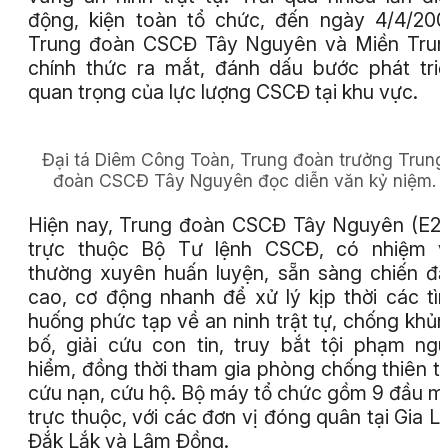
động, kiện toàn tổ chức, đến ngày 4/4/200
Trung đoàn CSCĐ Tây Nguyên và Miền Tru
chính thức ra mắt, đánh dấu bước phát tri
quan trọng của lực lượng CSCĐ tại khu vực.
Đại tá Diêm Công Toàn, Trung đoàn trưởng Trung
đoàn CSCĐ Tây Nguyên đọc diễn văn kỷ niệm.
Hiện nay, Trung đoàn CSCĐ Tây Nguyên (E2
trực thuộc Bộ Tư lệnh CSCĐ, có nhiệm 
thường xuyên huấn luyện, sẵn sàng chiến đ
cao, cơ động nhanh để xử lý kịp thời các tì
huống phức tạp về an ninh trật tự, chống khủ
bố, giải cứu con tin, truy bắt tội phạm ng
hiểm, đồng thời tham gia phòng chống thiên ta
cứu nạn, cứu hộ. Bộ máy tổ chức gồm 9 đầu m
trực thuộc, với các đơn vị đóng quân tại Gia La
Đắk Lắk và Lâm Đồng.