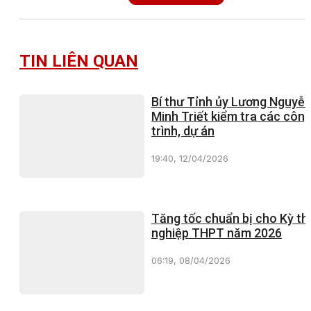
TIN LIÊN QUAN
Bí thư Tỉnh ủy Lương Nguyễ
Minh Triết kiểm tra các côn
trình, dự án
19:40, 12/04/2026
Tăng tốc chuẩn bị cho Kỳ thi
nghiệp THPT năm 2026
06:19, 08/04/2026