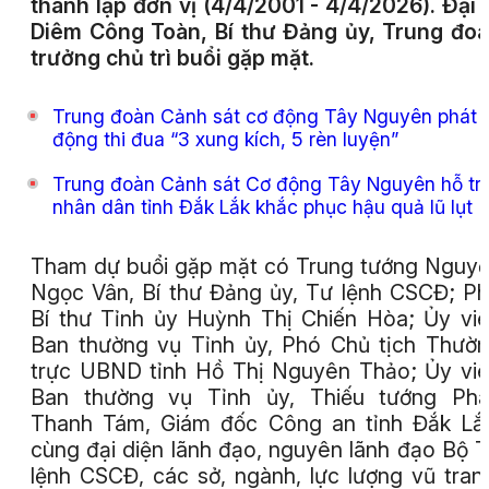
thành lập đơn vị (4/4/2001 - 4/4/2026). Đại 
Diêm Công Toàn, Bí thư Đảng ủy, Trung đo
trưởng chủ trì buổi gặp mặt.
Trung đoàn Cảnh sát cơ động Tây Nguyên phát
động thi đua “3 xung kích, 5 rèn luyện”
Trung đoàn Cảnh sát Cơ động Tây Nguyên hỗ tr
nhân dân tỉnh Đắk Lắk khắc phục hậu quả lũ lụt
Tham dự buổi gặp mặt có Trung tướng Nguy
Ngọc Vân, Bí thư Đảng ủy, Tư lệnh CSCĐ; P
Bí thư Tỉnh ủy Huỳnh Thị Chiến Hòa; Ủy vi
Ban thường vụ Tỉnh ủy, Phó Chủ tịch Thườ
trực UBND tỉnh Hồ Thị Nguyên Thảo; Ủy vi
Ban thường vụ Tỉnh ủy, Thiếu tướng Ph
Thanh Tám, Giám đốc Công an tỉnh Đắk Lắ
cùng đại diện lãnh đạo, nguyên lãnh đạo Bộ 
lệnh CSCĐ, các sở, ngành, lực lượng vũ tran