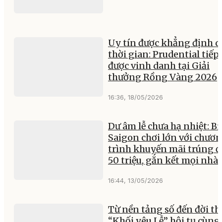
Uy tín được khẳng định q
thời gian: Prudential tiếp
được vinh danh tại Giải
thưởng Rồng Vàng 2026
16:36, 18/05/2026
Dư âm lễ chưa hạ nhiệt: Bi
Saigon chơi lớn với chươ
trình khuyến mãi trúng 
50 triệu, gắn kết mọi nhà
16:44, 13/05/2026
Từ nền tảng số đến đời th
“Khối yêu Lễ” hội tụ cùng