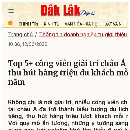
CHÍNH TRỊ
KINH TẾ
VĂN HÓA - XÃ HỘI
ĐẤT VÀ NGƯỜ
Trang chủ
Thông tin doanh nghiệp tự giới thiệu
10:38, 12/06/2026
Top 5+ công viên giải trí châu Á
thu hút hàng triệu du khách mỗ
năm
Không chỉ là nơi giải trí, nhiều công viên ch
tại châu Á đã trở thành biểu tượng du lịch
tiếng, thu hút hàng triệu lượt khách mỗi 
Với quy mô ấn tượng, những ý tưởng sáng