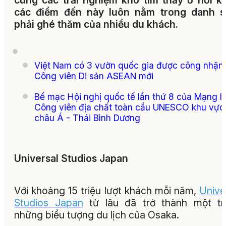
cùng các trải nghiệm khó tìm thấy ở nơi k
các điểm đến này luôn nằm trong danh s
phải ghé thăm của nhiều du khách.
Việt Nam có 3 vườn quốc gia được công nhận 
Công viên Di sản ASEAN mới
Bế mạc Hội nghị quốc tế lần thứ 8 của Mạng l
Công viên địa chất toàn cầu UNESCO khu vực
châu Á - Thái Bình Dương
Universal Studios Japan
Với khoảng 15 triệu lượt khách mỗi năm,
Unive
Studios Japan
từ lâu đã trở thành một tr
những biểu tượng du lịch của Osaka.