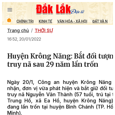
CHÍNH TRỊ
KINH TẾ
VĂN HÓA - XÃ HỘI
ĐẤT VÀ NGƯỜ
Trang chủ
THỜI SỰ
16:52, 20/01/2022
Huyện Krông Năng: Bắt đối tượn
truy nã sau 29 năm lẩn trốn
Ngày 20/1, Công an huyện Krông Năng 
nhận, đơn vị vừa phát hiện và bắt giữ đối t
truy nã Nguyễn Văn Thành (57 tuổi, trú tại 
Trung Hồ, xã Ea Hồ, huyện Krông Năng) 
đang lẩn trốn tại huyện Bình Chánh (TP. Hồ
Minh).