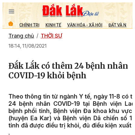
CHÍNH TRỊ
KINH TẾ
VĂN HÓA - XÃ HỘI
ĐẤT VÀ NGƯỜ
Trang chủ
THỜI SỰ
18:14, 11/08/2021
Đắk Lắk có thêm 24 bệnh nhân
COVID-19 khỏi bệnh
Theo thông tin từ ngành Y tế, ngày 11-8 có 
24 bệnh nhân COVID-19 tại Bệnh viện Lao
bệnh phổi tỉnh, Bệnh viện Đa khoa khu vực
(huyện Ea Kar) và Bệnh viện Dã chiến số 1
tỉnh đã được điều trị khỏi, đủ điều kiện xuất 
.