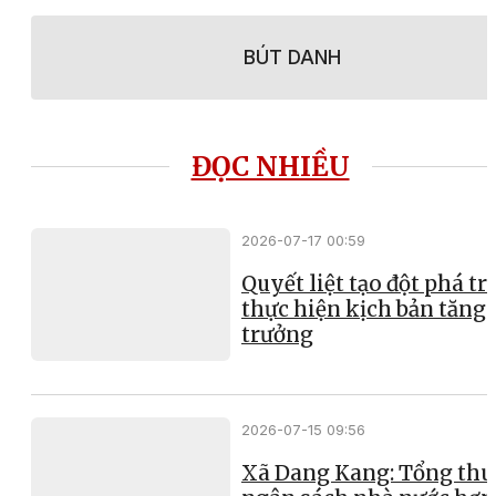
BÚT DANH
ĐỌC NHIỀU
2026-07-17 00:59
Quyết liệt tạo đột phá t
thực hiện kịch bản tăng
trưởng
2026-07-15 09:56
Xã Dang Kang: Tổng thu