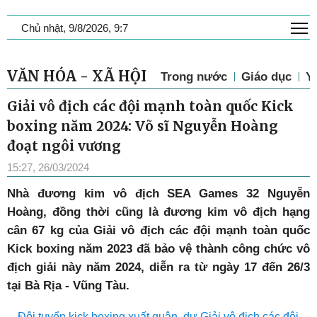
T
Chủ nhật, 9/8/2026, 9:7
VĂN HÓA - XÃ HỘI
Trong nước
Giáo dục
Y 
Giải vô địch các đội mạnh toàn quốc Kick
boxing năm 2024: Võ sĩ Nguyễn Hoàng
đoạt ngôi vương
15:27, 26/03/2024
Nhà đương kim vô địch SEA Games 32 Nguyễn
Hoàng, đồng thời cũng là đương kim vô địch hạng
cân 67 kg của Giải vô địch các đội mạnh toàn quốc
Kick boxing năm 2023 đã bảo vệ thành công chức vô
địch giải này năm 2024, diễn ra từ ngày 17 đến 26/3
tại Bà Rịa - Vũng Tàu.
Đội tuyển kick boxing xuất quân, dự Giải vô địch các đội