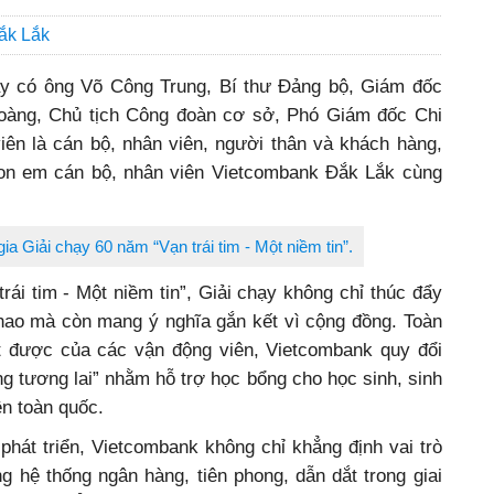
ắk Lắk
ạy có ông Võ Công Trung, Bí thư Đảng bộ, Giám đốc
oàng, Chủ tịch Công đoàn cơ sở, Phó Giám đốc Chi
ên là cán bộ, nhân viên, người thân và khách hàng,
con em cán bộ, nhân viên Vietcombank Đắk Lắk
cùng
a Giải chạy 60 năm “Vạn trái tim - Một niềm tin”.
rái tim - Một niềm tin”, Giải chạy không chỉ thúc đẩy
 thao mà còn mang ý nghĩa gắn kết vì cộng đồng. Toàn
ạt được của các vận động viên, Vietcombank quy đổi
g tương lai” nhằm hỗ trợ học bổng cho học sinh, sinh
ên toàn quốc.
hát triển, Vietcombank không chỉ khẳng định vai trò
g hệ thống ngân hàng, tiên phong, dẫn dắt trong giai