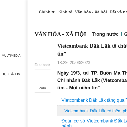
Chính trị
Kinh tế
Văn hóa - Xã hội
Đất và n
Doanh nghiệp giới thiệu
Phóng sự - Ký sự
Đ
VĂN HÓA - XÃ HỘI
Trong nước
G
Vietcombank Đắk Lắk tổ chức
Zalo
tin”
MULTIMEDIA
18:29, 20/03/2023
Facebook
Ngày 19/3, tại TP. Buôn Ma 
ĐỌC BÁO IN
Chi nhánh Đắk Lắk (Vietcomban
tim - Một niềm tin”.
Zalo
Vietcombank Đắk Lắk tặng quà T
Vietcombank Đắk Lắk có thêm ph
Đoàn cơ sở Vietcombank Đắk Lắ
bệnh