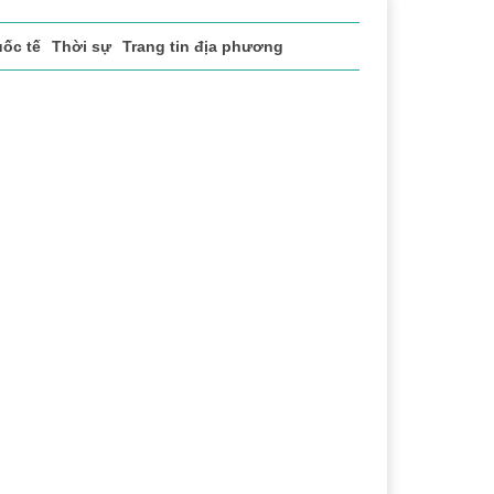
ốc tế
Thời sự
Trang tin địa phương
t
Chuyển đổi số
Thể thao
Văn hóa