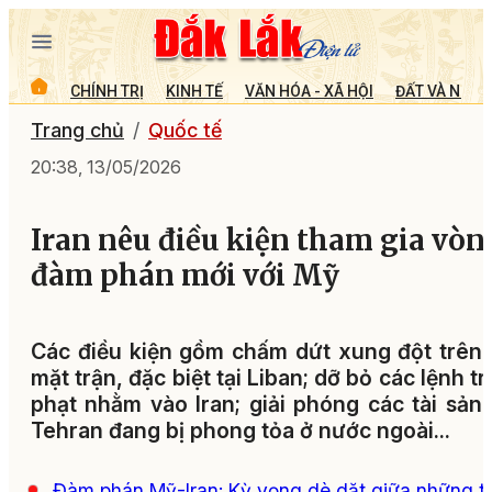
CHÍNH TRỊ
KINH TẾ
VĂN HÓA - XÃ HỘI
ĐẤT VÀ NGƯỜ
Trang chủ
Quốc tế
20:38, 13/05/2026
Iran nêu điều kiện tham gia vòn
đàm phán mới với Mỹ
Các điều kiện gồm chấm dứt xung đột trên
mặt trận, đặc biệt tại Liban; dỡ bỏ các lệnh t
phạt nhằm vào Iran; giải phóng các tài sản
Tehran đang bị phong tỏa ở nước ngoài...
Đàm phán Mỹ-Iran: Kỳ vọng dè dặt giữa những t