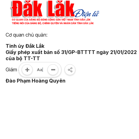
Cơ quan chủ quản:
Tỉnh ủy Đắk Lắk
Giấy phép xuất bản số 31/GP-BTTTT ngày 21/01/2022
của bộ TT-TT
Giám đốc:
Đào Phạm Hoàng Quyên
Tòa soạn:
23 Lê Duẩn, phường Buôn Ma Thuột, tỉnh Đắk Lắk
Điện thoại:
(0262) 3852383 - 3810414 - Fax: (0262) 3810451
Email: