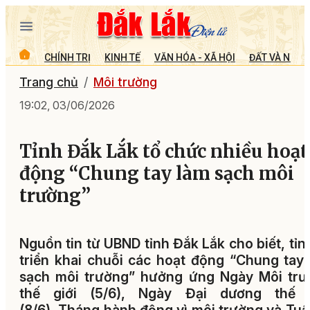
CHÍNH TRỊ
KINH TẾ
VĂN HÓA - XÃ HỘI
ĐẤT VÀ NGƯỜ
Trang chủ
Môi trường
19:02, 03/06/2026
Tỉnh Đắk Lắk tổ chức nhiều hoạt
động “Chung tay làm sạch môi
trường”
Nguồn tin từ UBND tỉnh Đắk Lắk cho biết, tỉn
triển khai chuỗi các hoạt động “Chung tay
sạch môi trường” hưởng ứng Ngày Môi trư
thế giới (5/6), Ngày Đại dương thế g