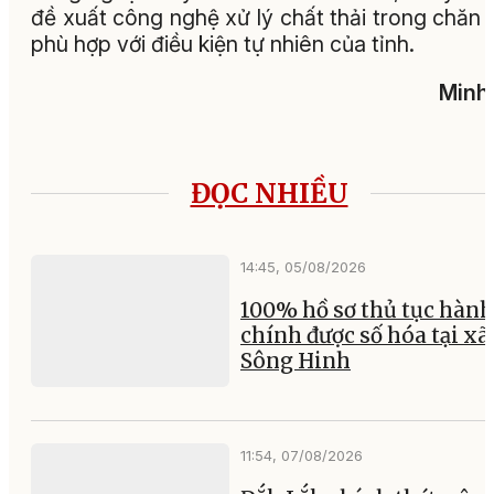
đề xuất công nghệ xử lý chất thải trong chăn 
phù hợp với điều kiện tự nhiên của tỉnh.
Minh
ĐỌC NHIỀU
14:45, 05/08/2026
100% hồ sơ thủ tục hành
chính được số hóa tại xã
Sông Hinh
11:54, 07/08/2026