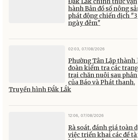
Đắk Lắk chính thức vận
hành Bản đồ số nông sản
phát động chiến dịch "3
ngày đêm"
02:03, 07/08/2026
Phường Tân Lập thành l
đoàn kiểm tra các trang
trại chăn nuôi sau phản
của Báo và Phát thanh,
Truyền hình Đắk Lắk
12:06, 07/08/2026
Rà soát, đánh giá toàn d
việc triển khai các đề tài