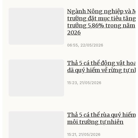
Ngành Nông nghiệp và M
trường đặt mục tiêu tăng
trưởng 5,86% trong năm
2026
06:55, 22/05/2026
Thả 5 cá thể động vật ho
dã quý hiếm về rừng tự n
15:23, 21/05/2026
Thả 5 cá thể rùa quý hiếm 
môi trường tự nhiên
15:21, 21/05/2026