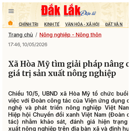
CHÍNH TRỊ
KINH TẾ
VĂN HÓA - XÃ HỘI
ĐẤT VÀ NGƯỜ
Trang chủ
Nông nghiệp - Nông thôn
17:46, 10/05/2026
Xã Hòa Mỹ tìm giải pháp nâng c
giá trị sản xuất nông nghiệp
Chiều 10/5, UBND xã Hòa Mỹ tổ chức buổi
việc với Đoàn công tác của Viện ứng dụng 
nghệ và phát triển nông nghiệp Việt Nam
Hiệp hội Chuyển đổi xanh Việt Nam (Đoàn 
tác) nhằm khảo sát, đánh giá hiện trạng
xuất nông nghiệp trên địa bàn xã và định h