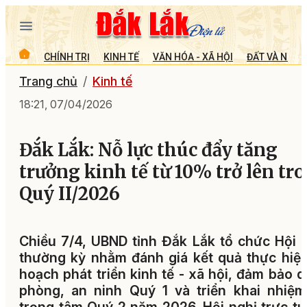
CHÍNH TRỊ
KINH TẾ
VĂN HÓA - XÃ HỘI
ĐẤT VÀ NGƯỜ
Trang chủ
Kinh tế
18:21, 07/04/2026
Đắk Lắk: Nỗ lực thúc đẩy tăng
trưởng kinh tế từ 10% trở lên tr
Quý II/2026
Chiều 7/4, UBND tỉnh Đắk Lắk tổ chức Hội 
thường kỳ nhằm đánh giá kết quả thực hiệ
hoạch phát triển kinh tế - xã hội, đảm bảo 
phòng, an ninh Quý 1 và triển khai nhiệ