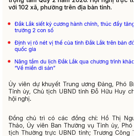
trọng tâm Quý 2 năm 2026. Hội nghị trực t
với 102 xã, phường trên địa bàn tỉnh.
Đắk Lắk siết kỷ cương hành chính, thúc đẩy tăng
trưởng 2 con số
Định vị rõ nét vị thế của tỉnh Đắk Lắk trên bản đồ
quốc gia
Nâng tầm du lịch Đắk Lắk qua chương trình khảo 
“Về miền di sản”
Ủy viên dự khuyết Trung ương Đảng, Phó Bí
Tỉnh ủy, Chủ tịch UBND tỉnh Đỗ Hữu Huy chủ
hội nghị.
Đồng chủ trì có các đồng chí: Hồ Thị Ng
Thảo, Ủy viên Ban Thường vụ Tỉnh ủy, Phó
tịch Thường trực UBND tỉnh; Trương Công T