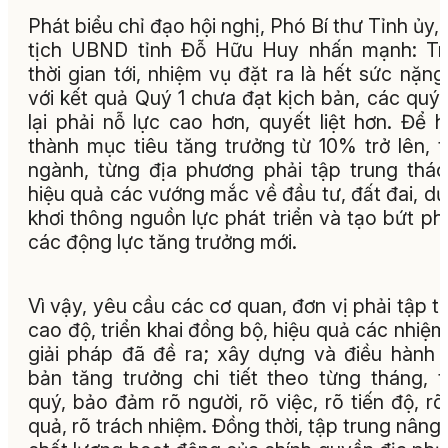
Phát biểu chỉ đạo hội nghị, Phó Bí thư Tỉnh ủy,
tịch UBND tỉnh Đỗ Hữu Huy nhấn mạnh: Tr
thời gian tới, nhiệm vụ đặt ra là hết sức nặng
với kết quả Quý 1 chưa đạt kịch bản, các quý
lại phải nỗ lực cao hơn, quyết liệt hơn. Để 
thành mục tiêu tăng trưởng từ 10% trở lên, 
ngành, từng địa phương phải tập trung thá
hiệu quả các vướng mắc về đầu tư, đất đai, dự
khơi thông nguồn lực phát triển và tạo bứt ph
các động lực tăng trưởng mới.
Vì vậy, yêu cầu các cơ quan, đơn vị phải tập t
cao độ, triển khai đồng bộ, hiệu quả các nhiệm
giải pháp đã đề ra; xây dựng và điều hành 
bản tăng trưởng chi tiết theo từng tháng, 
quý, bảo đảm rõ người, rõ việc, rõ tiến độ, rõ
quả, rõ trách nhiệm. Đồng thời, tập trung nâng