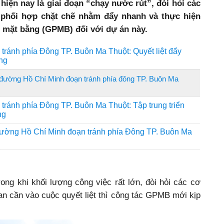
 hiện nay là giai đoạn “chạy nước rút”, đòi hỏi các
 phối hợp chặt chẽ nhằm đẩy nhanh và thực hiện
g mặt bằng (GPMB) đối với dự án này.
ránh phía Đông TP. Buôn Ma Thuột: Quyết liệt đẩy
ằng
 đường Hồ Chí Minh đoạn tránh phía đông TP. Buôn Ma
ránh phía Đông TP. Buôn Ma Thuột: Tập trung triển
ng
đường Hồ Chí Minh đoạn tránh phía Đông TP. Buôn Ma
rong khi khối lượng công việc rất lớn, đòi hỏi các cơ
uan cần vào cuộc quyết liệt thì công tác GPMB mới kịp