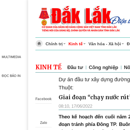
Chính trị
Kinh tế
Văn hóa - Xã hội
Đ
MULTIMEDIA
KINH TẾ
Đầu tư
Công nghiệp
Nô
ĐỌC BÁO IN
Dự án đầu tư xây dựng đường
Zalo
Thuột:
Giai đoạn “chạy nước rú
Facebook
08:10, 17/06/2022
T
heo kế hoạch đến cuối năm 
Zalo
đoạn tránh phía Đông TP. Buôn