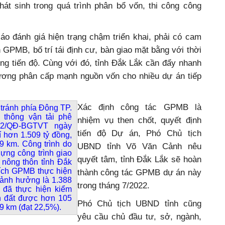
hát sinh trong quá trình phân bổ vốn, thi công công
 đánh giá hiện trạng chậm triển khai, phải có cam
GPMB, bố trí tái định cư, bàn giao mặt bằng với thời
úng tiến độ. Cùng với đó, tỉnh Đắk Lắk cần đẩy nhanh
 ương phân cấp mạnh nguồn vốn cho nhiều dự án tiếp
Xác định công tác GPMB là
tránh phía Đông TP.
thông vận tải phê
nhiệm vụ then chốt, quyết định
72/QĐ-BGTVT ngày
tiến độ Dự án, Phó Chủ tịch
í hơn 1.509 tỷ đồng,
9 km. Công trình do
UBND tỉnh Võ Văn Cảnh nêu
ựng công trình giao
quyết tâm, tỉnh Đắk Lắk sẽ hoàn
 nông thôn tỉnh Đắk
tích GPMB thực hiện
thành công tác GPMB dự án này
 ảnh hưởng là 1.388
trong tháng 7/2022.
 đã thực hiện kiểm
ên đất được hơn 105
Phó Chủ tịch UBND tỉnh cũng
 9 km (đạt 22,5%)
.
yêu cầu chủ đầu tư, sở, ngành,