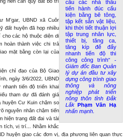
ắng nên cần quỹ đất bố trí
cầu các nhà thầu
tiến hành đúc cấu
kiện bằng bê tông,
Cư M’gar, UBND xã Cuôr
tập kết sẵn vật liệu,
khi thời tiết thuận lợi
uỹ đất huyện đã họp nhiều
tập trung nhân lực,
í cho các hộ thuộc diện di
thiết bị, tăng ca,
 hoàn thành việc chi trả
tăng kíp để đẩy
giao mặt bằng còn lại của
nhanh tiến độ thi
công công trình” -
Giám đốc Ban Quản
iện chỉ đạo của Bộ Giao
lý dự án đầu tư xây
ỉnh, ngày 3/6/2022, UBND
dựng công trình giao
thông và nông
nhanh tiến độ triển khai
nghiệp phát triển
biểu tham dự đã đánh giá
nông thôn tỉnh Đắk
 huyện Cư Kuin chậm so
Lắk
Phạm Văn Hạ
ỉ rõ nguyên nhân chậm tiến
nhấn mạnh.
 hiện trạng đất đai và tài
tích, vị trí...
Nhằm khắc
D huyện giao các đơn vị, địa phương liên quan thực