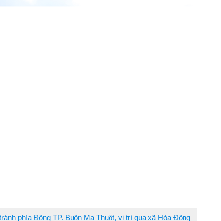
ránh phía Đông TP. Buôn Ma Thuột, vị trí qua xã Hòa Đông