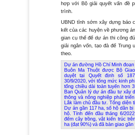
hợp với Bộ giải quyết vấn đề p
trình.
UBND tỉnh sớm xây dựng báo cáo
kết của các huyện về phương án 
gian cụ thể để dự án thi công đ
giải ngân vốn, tạo đà để Trung
theo.
Dự án đường Hồ Chí Minh đoạn 
Buôn Ma Thuột được Bộ Giao 
duyệt tại Quyết định số 18
30/9/2020, với tổng mức kinh ph
tổng chiều dài toàn tuyến hơn 3
Ban Quản lý dự án đầu tư xây d
thông và nông nghiệp phát triển
Lắk làm chủ đầu tư. Tổng diện 
Dự án gần 117 ha, số hộ dân bị
hộ. Tính đến đầu tháng 6/2022
đếm cây trồng, vật kiến trúc tr
ha (đạt 90%) và đã bàn giao gần