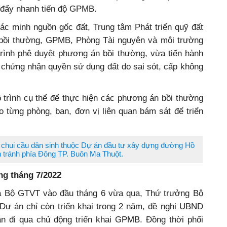
 đẩy nhanh tiến độ GPMB.
c minh nguồn gốc đất, Trung tâm Phát triển quỹ đất
 bồi thường, GPMB, Phòng Tài nguyên và môi trường
trình phê duyệt phương án bồi thường, vừa tiến hành
ấy chứng nhận quyền sử dụng đất do sai sót, cấp không
 trình cụ thể để thực hiện các phương án bồi thường
 từng phòng, ban, đơn vị liên quan bám sát để triển
chui cầu dân sinh thuộc Dự án đầu tư xây dựng đường Hồ
 tránh phía Đông TP. Buôn Ma Thuột.
g tháng 7/2022
à Bộ GTVT vào đầu tháng 6 vừa qua, Thứ trưởng Bộ
ự án chỉ còn triển khai trong 2 năm, đề nghị UBND
án đi qua chủ động triển khai GPMB.
Đồng thời phối