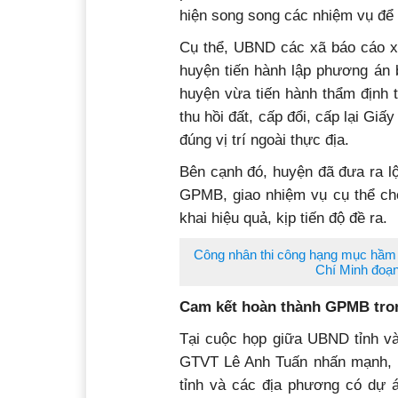
hiện song song các nhiệm vụ để
Cụ thể, UBND các xã báo cáo xá
huyện tiến hành lập phương án
huyện vừa tiến hành thẩm định 
thu hồi đất, cấp đổi, cấp lại Gi
đúng vị trí ngoài thực địa.
Bên cạnh đó, huyện đã đưa ra lộ
GPMB, giao nhiệm vụ cụ thể cho
khai hiệu quả, kịp tiến độ đề ra.
Công nhân thi công hạng mục hầm 
Chí Minh đoạn
Cam kết hoàn thành GPMB tron
Tại cuộc họp giữa UBND tỉnh v
GTVT Lê Anh Tuấn nhấn mạnh, D
tỉnh và các địa phương có dự 