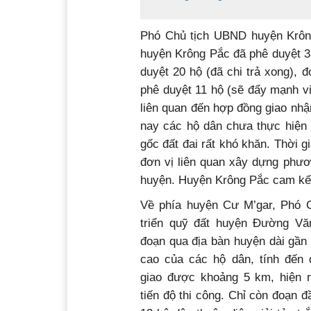
Phó Chủ tịch UBND huyện Krông
huyện Krông Pắc đã phê duyệt 3
duyệt 20 hộ (đã chi trả xong), đ
phê duyệt 11 hộ (sẽ đẩy mạnh vi
liên quan đến hợp đồng giao nh
nay các hộ dân chưa thực hiện 
gốc đất đai rất khó khăn. Thời gi
đơn vị liên quan xây dựng phư
huyện. Huyện Krông Pắc cam kết
Về phía huyện Cư M’gar, Phó 
triển quỹ đất huyện Đường Vă
đoạn qua địa bàn huyện dài gần
cao của các hộ dân, tính đến 
giao được khoảng 5 km, hiện 
tiến độ thi công. Chỉ còn đoạn 