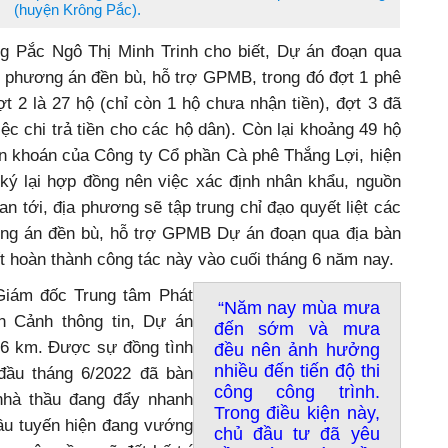
(huyện Krông Pắc).
 Pắc Ngô Thị Minh Trinh cho biết, Dự án đoạn qua
 phương án đền bù, hỗ trợ GPMB, trong đó đợt 1 phê
ợt 2 là 27 hộ (chỉ còn 1 hộ chưa nhận tiền), đợt 3 đã
ệc chi trả tiền cho các hộ dân). Còn lại khoảng 49 hộ
ận khoán của Công ty Cổ phần Cà phê Thắng Lợi, hiện
ký lại hợp đồng nên việc xác định nhân khẩu, nguồn
an tới, địa phương sẽ tập trung chỉ đạo quyết liệt các
ơng án đền bù, hỗ trợ GPMB Dự án đoạn qua địa bàn
 hoàn thành công tác này vào cuối tháng 6 năm nay.
Giám đốc Trung tâm Phát
“Năm nay mùa mưa
n Cảnh thông tin, Dự án
đến sớm và mưa
 6 km. Được sự đồng tình
đều nên ảnh hưởng
nhiều đến tiến độ thi
đầu tháng 6/2022 đã bàn
công công trình.
nhà thầu đang đẩy nhanh
Trong điều kiện này,
đầu tuyến hiện đang vướng
chủ đầu tư đã yêu