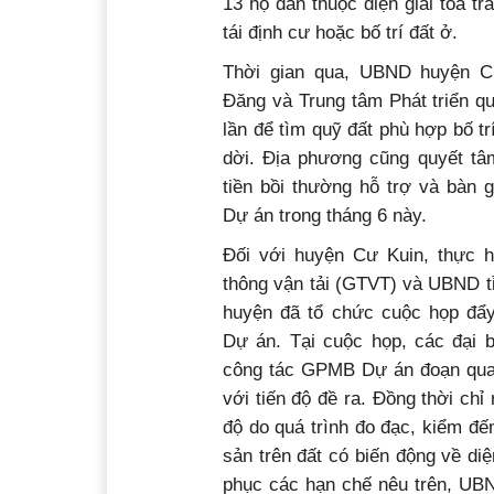
13 hộ dân thuộc diện giải tỏa tr
tái định cư hoặc bố trí đất ở.
Thời gian qua, UBND huyện 
Đăng và Trung tâm Phát triển q
lần để tìm quỹ đất phù hợp bố tr
dời. Địa phương cũng quyết tâm
tiền bồi thường hỗ trợ và bàn 
Dự án trong tháng 6 này.
Đối với huyện Cư Kuin, thực h
thông vận tải (GTVT) và UBND t
huyện đã tổ chức cuộc họp đẩy 
Dự án.
Tại cuộc họp, các đại 
công tác GPMB Dự án đoạn qua
với tiến độ đề ra. Đồng thời ch
độ do quá trình đo đạc, kiểm đếm
sản trên đất có biến động về diện 
phục các hạn chế nêu trên, UBN