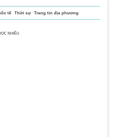
ốc tế
Thời sự
Trang tin địa phương
 ĐỌC NHIỀU
h
Lễ hội Cà phê Buôn Ma Thuột
Đắk Lắk - Hành trình 