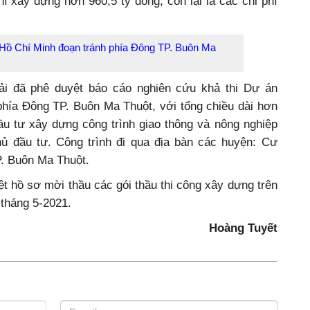
y dựng do Liên danh Công ty Cổ phần (CTCP) Tư vấn
 kế Đường bộ - CTCP Tấn Phát. Giá trị tổng dự toán
ỷ đồng (không bao gồm chi phí thực hiện công tác giải
hí xây dựng hơn 960,5 tỷ đồng, còn lại là các chi phí
Hồ Chí Minh đoạn tránh phía Đông TP. Buôn Ma
ải đã phê duyệt báo cáo nghiên cứu khả thi Dự án
hía Đông TP. Buôn Ma Thuột, với tổng chiều dài hơn
u tư xây dựng công trình giao thông và nông nghiệp
chủ đầu tư. Công trình đi qua địa bàn các huyện: Cư
P. Buôn Ma Thuột.
ệt hồ sơ mời thầu các gói thầu thi công xây dựng trên
 tháng 5-2021.
Hoàng Tuyết