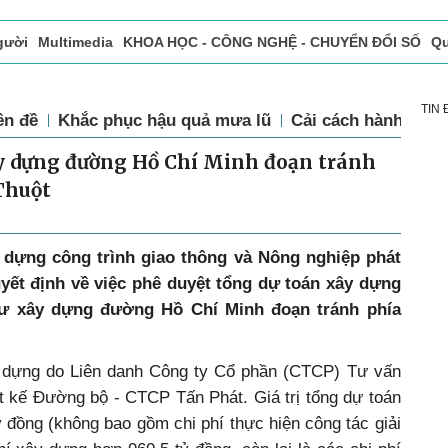
gười
Multimedia
KHOA HỌC - CÔNG NGHỆ - CHUYỂN ĐỔI SỐ
Qu
ọc báo in
Tòa soạn - Bạn đọc
Vấn Đề Bạn Đọc Quan Tâm
TIN
ên đề
Khắc phục hậu quả mưa lũ
Cải cách hành chín
ây dựng đường Hồ Chí Minh đoạn tránh
Thuột
 dựng công trình giao thông và Nông nghiệp phát
uyết định về việc phê duyệt tổng dự toán xây dựng
tư xây dựng đường Hồ Chí Minh đoạn tránh phía