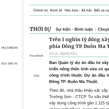
Chính trị
Kinh tế
Văn hóa - Xã hội
Đất và n
Doanh nghiệp giới thiệu
Phóng sự - Ký sự
Đ
MULTIMEDIA
THỜI SỰ
Sự kiện - Bình luận
Chuy
ĐỌC BÁO IN
Trên 1 nghìn tỷ đồng x
Zalo
phía Đông TP. Buôn Ma 
20:15, 08/05/2021
Facebook
Ban Quản lý dự án đầu tư xây
triển nông thôn tỉnh vừa có q
công trình thuộc Dự án đầu 
Zalo
Đông TP. Buôn Ma Thuột.