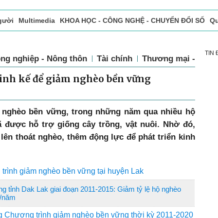
gười
Multimedia
KHOA HỌC - CÔNG NGHỆ - CHUYỂN ĐỔI SỐ
Qu
ọc báo in
Tòa soạn - Bạn đọc
Vấn Đề Bạn Đọc Quan Tâm
TIN
ng nghiệp - Nông thôn
Tài chính
Thương mại - Dịch
 sinh kế để giảm nghèo bền vững
 nghèo bền vững, trong những năm qua nhiều hộ
ã được hỗ trợ giống cây trồng, vật nuôi. Nhờ đó,
lên thoát nghèo, thêm động lực để phát triển kinh
 trình giảm nghèo bền vững tại huyện Lak
 tỉnh Dak Lak giai đoạn 2011-2015: Giảm tỷ lệ hộ nghèo
%/năm
g Chương trình giảm nghèo bền vững thời kỳ 2011-2020