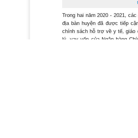
Trong hai năm 2020 - 2021, các
địa bàn huyện đã được tiếp cận
chính sách hỗ trợ về y tế, giáo
lý, vay vốn của Ngân hàng Chí
giống cây trồng, vật nuôi. Qua 
giảm nghèo và từng bước nâng 
của hộ nghèo, hộ cận nghèo trên
các chương trình hỗ trợ giống 
pháp hỗ trợ giảm nghèo phát h
tính bền vững.
Năm 2020, gia đình anh Nông V
xã Đắk Liêng) được hỗ trợ 3 co
nay một trong 3 con heo đã đẻ c
sẻ, gia đình ít đất sản xuất, 
trang trải cuộc sống và nuôi c