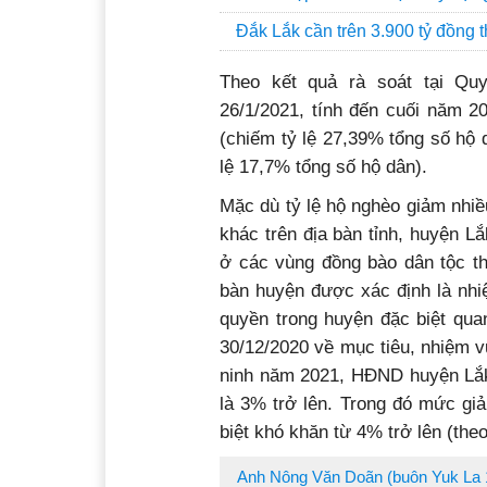
Đắk Lắk cần trên 3.900 tỷ đồng
Theo kết quả rà soát tại Q
26/1/2021, tính đến cuối năm 2
(chiếm tỷ lệ 27,39% tổng số hộ 
lệ 17,7% tổng số hộ dân).
Mặc dù tỷ lệ hộ nghèo giảm nhi
khác trên địa bàn tỉnh, huyện L
ở các vùng đồng bào dân tộc th
bàn huyện được xác định là nhi
quyền trong huyện đặc biệt qua
30/12/2020 về mục tiêu, nhiệm vụ
ninh năm 2021, HĐND huyện Lắk
là 3% trở lên. Trong đó mức gi
biệt khó khăn từ 4% trở lên (theo
Anh Nông Văn Doãn (buôn Yuk La 1