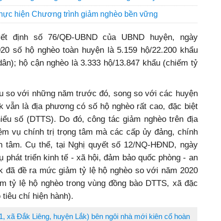
 thực hiện Chương trình giảm nghèo bền vững
uyết định số 76/QĐ-UBND của UBND huyện, ngày
020 số hộ nghèo toàn huyện là 5.159 hộ/22.200 khẩu
dân); hộ cận nghèo là 3.333 hộ/13.847 khẩu (chiếm tỷ
ều so với những năm trước đó, song so với các huyện
ắk vẫn là địa phương có số hộ nghèo rất cao, đặc biệt
iểu số (DTTS). Do đó, công tác giảm nghèo trên địa
ệm vụ chính trị trọng tâm mà các cấp ủy đảng, chính
n tâm. Cụ thể, tại Nghị quyết số 12/NQ-HĐND, ngày
 phát triển kinh tế - xã hội, đảm bảo quốc phòng - an
 đã đề ra mức giảm tỷ lệ hộ nghèo so với năm 2020
ảm tỷ lệ hộ nghèo trong vùng đồng bào DTTS, xã đặc
 tiêu chí hiện hành).
, xã Đắk Liêng, huyện Lắk) bên ngôi nhà mới kiên cố hoàn