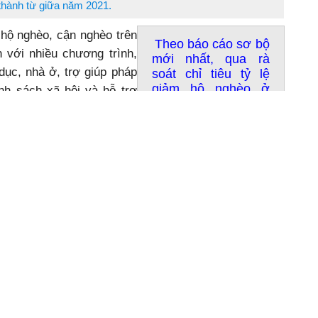
thành từ giữa năm 2021.
 hộ nghèo, cận nghèo trên
Theo báo cáo sơ bộ
 với nhiều chương trình,
mới nhất, qua rà
 dục, nhà ở, trợ giúp pháp
soát chỉ tiêu tỷ lệ
giảm hộ nghèo ở
nh sách xã hội và hỗ trợ
các xã, thị trấn trên
đó, góp phần tạo việc làm,
địa bàn huyện Lắk,
cao chất lượng cuộc sống
trong năm 2021 ước
 địa bàn huyện. Trong đó,
giảm từ 27,39%
(cuối năm 2020)
vật nuôi được xem là giải
xuống còn 23,89%
uy hiệu quả cao và mang
(cuối tháng
11/2021).
ăn Doãn (buôn Yuk La 1,
n heo sinh sản. Sau một năm cần mẫn chăm sóc, đến
on, mang lại niềm vui cho gia đình anh. Anh Doãn chia
vợ chồng anh hằng ngày làm thuê kiếm thêm thu nhập
ác con ăn học. Là hộ nghèo của địa phương nên đầu