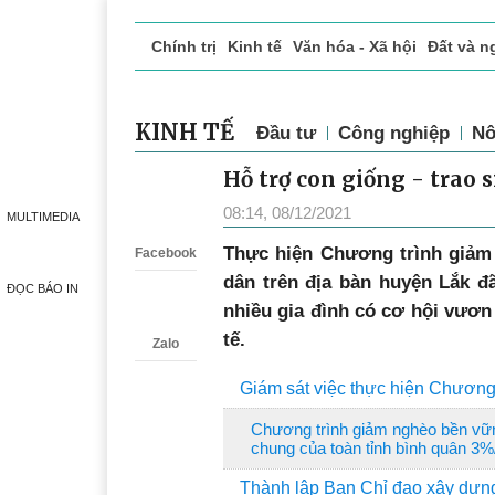
Chính trị
Kinh tế
Văn hóa - Xã hội
Đất và n
Doanh nghiệp giới thiệu
Phóng sự - Ký sự
Đ
KINH TẾ
Đầu tư
Công nghiệp
Nô
Hỗ trợ con giống - trao
Zalo
08:14, 08/12/2021
MULTIMEDIA
T
hực hiện Chương trình giảm
Facebook
dân trên địa bàn huyện Lắk đ
ĐỌC BÁO IN
nhiều gia đình có cơ hội vươn 
tế.
Zalo
Giám sát việc thực hiện Chương
Chương trình giảm nghèo bền vững
chung của toàn tỉnh bình quân 3
Thành lập Ban Chỉ đạo xây dựn