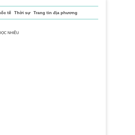
ốc tế
Thời sự
Trang tin địa phương
 ĐỌC NHIỀU
 vụ
Thị trường
Du lịch