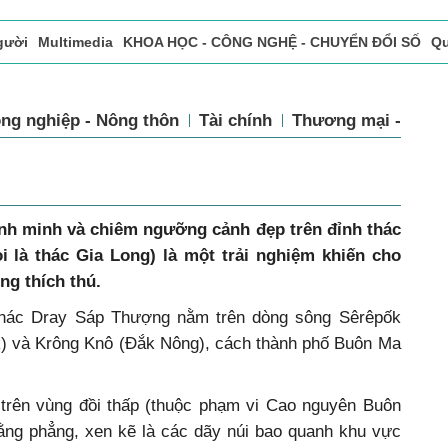
gười
Multimedia
KHOA HỌC - CÔNG NGHỆ - CHUYỂN ĐỔI SỐ
Qu
ọc báo in
Tòa soạn - Bạn đọc
Vấn Đề Bạn Đọc Quan Tâm
ng nghiệp - Nông thôn
Tài chính
Thương mại - Dịch
h minh và chiêm ngưỡng cảnh đẹp trên đỉnh thác
 là thác Gia Long) là một trải nghiệm khiến cho
ng thích thú.
 thác Dray Sáp Thượng nằm trên dòng sông Sêrêpốk
) và Krông Knô (Đắk Nông), cách thành phố Buôn Ma
trên vùng đồi thấp (thuộc phạm vi Cao nguyên Buôn
bằng phẳng, xen kẽ là các dãy núi bao quanh khu vực