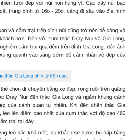
nhiên tươi đẹp với núi non hùng vĩ. Các dãy núi bao
cắt trung bình từ 16o - 20o, càng đi sâu vào địa hình
uan và cắm trại trên đỉnh núi cũng trở nên dễ dàng và
 khách hơn. Đến với cụm thác Dray Nur và Gia Long,
 nghiệm cắm trại qua đêm trên đỉnh Gia Long, đón ánh
t xung quanh vào sáng sớm để cảm nhận vẻ đẹp của
a thác Gia Long nhìn từ trên cao.
 thể chọn di chuyển bằng xe đạp, rong ruổi trên quãng
ác Dray Nur đến thác Gia Long và ngắm khung cảnh
đẹp của cảnh quan tự nhiên. Khi đến chân thác Gia
ộ, leo lên điểm cao nhất của cụm thác với độ cao 460
m trại tại đây.
ng leo dốc khá mệt, du khách sẽ được bù đắp bằng