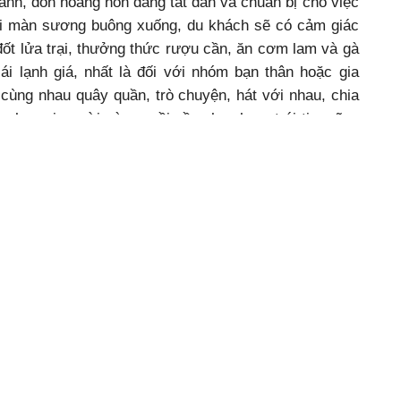
lành, đón hoàng hôn đang tắt dần và chuẩn bị cho việc
hi màn sương buông xuống, du khách sẽ có cảm giác
 đốt lửa trại, thưởng thức rượu cần, ăn cơm lam và gà
ái lạnh giá, nhất là đối với nhóm bạn thân hoặc gia
ả cùng nhau quây quần, trò chuyện, hát với nhau, chia
ạnh, mọi người càng ngồi gần nhau hơn, trái tim cũng
hi tất cả chìm trong tĩnh lặng thì mọi người sẽ cảm
 tai, thỉnh thoảng một vài tiếng lá cây rơi xào xạc,
n và chìm trong giấc ngủ.
 thác Dray Nur sang thác Gia Long.
g ấm lên. Đứng giữa đất rộng trời cao, mỗi người đều
n sơ của cảnh vật. Dưới nắng mai rạng rỡ và từ độ
 tầm mắt sẽ được ngắm toàn bộ cảnh thác Gia Long
pốk. Những dòng thác lớn, bé nghiêng mình đổ xuống
 thiên nhiên huyền diệu. Giữa đại ngàn kỳ vĩ, trùng
ng trong mình vẻ đẹp tươi tắn, nguyên sơ cùng với