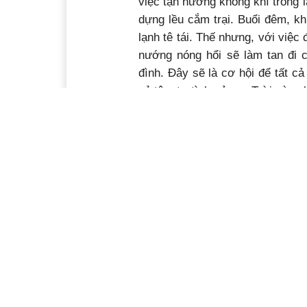
việc tận hưởng không khí trong 
dựng lều cắm trại. Buổi đêm, k
lạnh tê tái. Thế nhưng, với việc
nướng nóng hổi sẽ làm tan đi c
đình. Đây sẽ là cơ hội để tất c
sẻ tâm tư tình cảm… Trời càng l
trở nên ấm áp hơn. Đêm khuya, k
nhận rõ tiếng thác đổ ầm ầm bên
đưa vào những suy nghĩ miên ma
Con đường từ
Trời sáng dần thì không khí cũn
cố thu vào mắt sự rực rỡ nguyê
cao gần 500 m, du khách phóng
từ trên cao xuống và sông Sêrê
sông sâu, tạo nên một bức tranh
điệp núi non, thác Gia Long ma