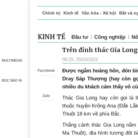
Chính trị
Kinh tế
Văn hóa - Xã hội
Đất và n
Doanh nghiệp giới thiệu
Phóng sự - Ký sự
Đ
KINH TẾ
Đầu tư
Công nghiệp
Nô
Trên đỉnh thác Gia Long
Zalo
06:29, 25/03/2022
MULTIMEDIA
Được ngắm hoàng hôn, đón bìn
Facebook
Dray Sáp Thượng (hay còn gọi
ĐỌC BÁO IN
nhiều du khách cảm thấy vô cù
Zalo
Thác Gia Long hay còn gọi là
thuộc huyện Krông Ana (Đắk Lắk
Thuột 18 km về phía Bắc.
Thắng cảnh thác Gia Long nằm 
Ma Thuột), địa hình tương đối 