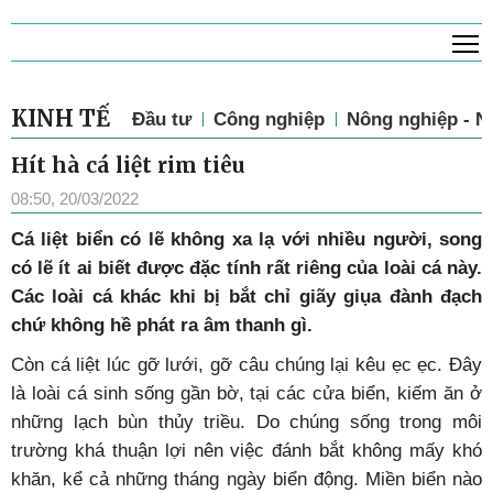
T
KINH TẾ
Đầu tư
Công nghiệp
Nông nghiệp - N
Hít hà cá liệt rim tiêu
08:50, 20/03/2022
Cá liệt biển có lẽ không xa lạ với nhiều người, song
có lẽ ít ai biết được đặc tính rất riêng của loài cá này.
Các loài cá khác khi bị bắt chỉ giãy giụa đành đạch
chứ không hề phát ra âm thanh gì.
Còn cá liệt lúc gỡ lưới, gỡ câu chúng lại kêu ẹc ẹc. Đây
là loài cá sinh sống gần bờ, tại các cửa biển, kiếm ăn ở
những lạch bùn thủy triều. Do chúng sống trong môi
trường khá thuận lợi nên việc đánh bắt không mấy khó
khăn, kể cả những tháng ngày biển động. Miền biển nào