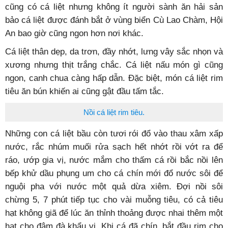
cũng có cá liệt nhưng không ít người sành ăn hải sản
bảo cá liệt được đánh bắt ở vùng biển Cù Lao Chàm, Hội
An bao giờ cũng ngon hơn nơi khác.
Cá liệt thân dẹp, da trơn, đầy nhớt, lưng vây sắc nhọn và
xương nhưng thịt trắng chắc. Cá liệt nấu món gì cũng
ngon, canh chua càng hấp dẫn. Đặc biệt, món cá liệt rim
tiêu ăn bún khiến ai cũng gật đầu tấm tắc.
Nồi cá liệt rim tiêu.
Những con cá liệt bầu còn tươi rói đổ vào thau xâm xấp
nước, rắc nhúm muối rửa sạch hết nhớt rồi vớt ra để
ráo, ướp gia vị, nước mắm cho thấm cá rồi bắc nồi lên
bếp khử dầu phụng um cho cá chín mới đổ nước sôi để
nguội pha với nước một quả dừa xiêm. Đợi nồi sôi
chừng 5, 7 phút tiếp tục cho vài muỗng tiêu, có cả tiêu
hạt không giã để lúc ăn thỉnh thoảng được nhai thêm một
hạt cho đậm đà khẩu vị. Khi cá đã chín, bắt đầu rim cho