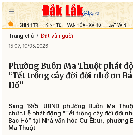
CHÍNH TRỊ
KINH TẾ
VĂN HÓA - XÃ HỘI
ĐẤT VÀ NGƯỜ
Trang chủ
Đất và người
15:07, 19/05/2026
Phường Buôn Ma Thuột phát độ
“Tết trồng cây đời đời nhớ ơn Bá
Hồ”
Sáng 19/5, UBND phường Buôn Ma Thuột
chức Lễ phát động “Tết trồng cây đời đời nh
Bác Hồ” tại Nhà văn hóa Cư Êbur, phường 
Ma Thuột.