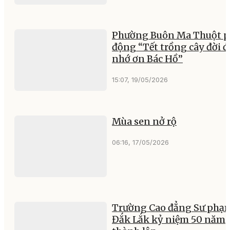
Phường Buôn Ma Thuột p
động “Tết trồng cây đời đ
nhớ ơn Bác Hồ”
15:07, 19/05/2026
Mùa sen nở rộ
06:16, 17/05/2026
Trường Cao đẳng Sư phạ
Đắk Lắk kỷ niệm 50 năm