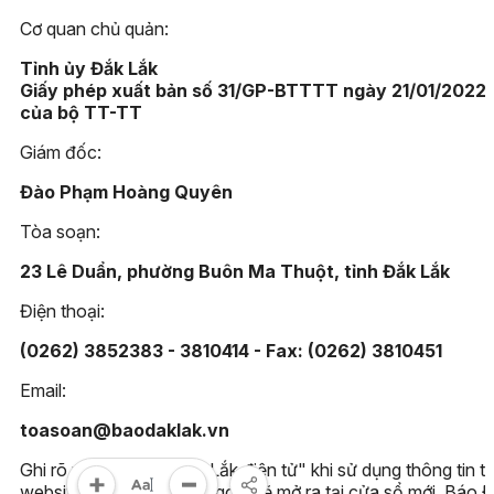
Cơ quan chủ quản:
Tỉnh ủy Đắk Lắk
Giấy phép xuất bản số 31/GP-BTTTT ngày 21/01/2022
của bộ TT-TT
Giám đốc:
Đào Phạm Hoàng Quyên
Tòa soạn:
23 Lê Duẩn, phường Buôn Ma Thuột, tỉnh Đắk Lắk
Điện thoại:
(0262) 3852383 - 3810414 - Fax: (0262) 3810451
Email:
toasoan@baodaklak.vn
Ghi rõ nguồn "Báo Đắk Lắk điện tử" khi sử dụng thông tin t
website này. Các trang ngoài sẽ mở ra tại cửa sổ mới. Báo 