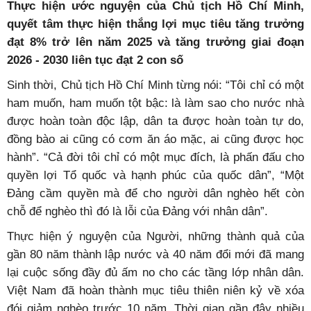
Thực hiện ước nguyện của Chủ tịch Hồ Chí Minh,
quyết tâm thực hiện thắng lợi mục tiêu tăng trưởng
đạt 8% trở lên năm 2025 và tăng trưởng giai đoạn
2026 - 2030 liên tục đạt 2 con số
Sinh thời, Chủ tịch Hồ Chí Minh từng nói: “Tôi chỉ có một
ham muốn, ham muốn tột bậc: là làm sao cho nước nhà
được hoàn toàn độc lập, dân ta được hoàn toàn tự do,
đồng bào ai cũng có cơm ăn áo mặc, ai cũng được học
hành”. “Cả đời tôi chỉ có một mục đích, là phấn đấu cho
quyền lợi Tổ quốc và hạnh phúc của quốc dân”, “Một
Đảng cầm quyền mà để cho người dân nghèo hết còn
chỗ để nghèo thì đó là lỗi của Đảng với nhân dân”.
Thực hiện ý nguyện của Người, những thành quả của
gần 80 năm thành lập nước và 40 năm đổi mới đã mang
lại cuộc sống đầy đủ ấm no cho các tầng lớp nhân dân.
Việt Nam đã hoàn thành mục tiêu thiên niên kỷ về xóa
đói giảm nghèo trước 10 năm. Thời gian gần đây nhiều