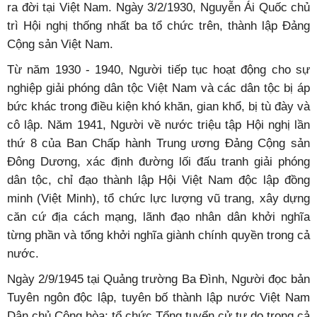
ra đời tại Việt Nam. Ngày 3/2/1930, Nguyễn Ái Quốc chủ
trì Hội nghị thống nhất ba tổ chức trên, thành lập Đảng
Cộng sản Việt Nam.
Từ năm 1930 - 1940, Người tiếp tục hoạt động cho sự
nghiệp giải phóng dân tộc Việt Nam và các dân tộc bị áp
bức khác trong điều kiện khó khăn, gian khổ, bị tù đày và
cô lập. Năm 1941, Người về nước triệu tập Hội nghị lần
thứ 8 của Ban Chấp hành Trung ương Đảng Cộng sản
Đông Dương, xác định đường lối đấu tranh giải phóng
dân tộc, chỉ đạo thành lập Hội Việt Nam độc lập đồng
minh (Việt Minh), tổ chức lực lượng vũ trang, xây dựng
căn cứ địa cách mạng, lãnh đạo nhân dân khởi nghĩa
từng phần và tổng khởi nghĩa giành chính quyền trong cả
nước.
Ngày 2/9/1945 tại Quảng trường Ba Đình, Người đọc bản
Tuyên ngôn độc lập, tuyên bố thành lập nước Việt Nam
Dân chủ Cộng hòa; tổ chức Tổng tuyển cử tự do trong cả