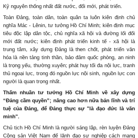
Kỷ nguyên thống nhất đất nước, đổi mới, phát triển.
Toàn Đảng, toàn dân, toàn quân ta luôn kiên định chủ
nghĩa Mác - Lênin, tư tưởng Hồ Chí Minh; kiên định mục
tiêu độc lập dân tộc, chủ nghĩa xã hội và đường lối đổi
mới đất nước; kiên định phát triển kinh tế - xã hội là
trung tâm, xây dựng Đảng là then chốt, phát triển văn
hóa là nền tảng tinh thần, bảo đảm quốc phòng, an ninh
là trọng yếu, thường xuyên; phát huy tối đa nội lực, tranh
thủ ngoại lực, trong đó nguồn lực nội sinh, nguồn lực con
người là quan trọng nhất.
Thấm nhuần tư tưởng Hồ Chí Minh về xây dựng
“Đảng cầm quyền”; nâng cao hơn nữa bản lĩnh và trí
tuệ của Đảng, để Đảng thực sự "là đạo đức là văn
minh".
Chủ tịch Hồ Chí Minh là người sáng lập, rèn luyện Đảng
Cộng sản Việt Nam để lãnh đạo sự nghiệp cách mạng