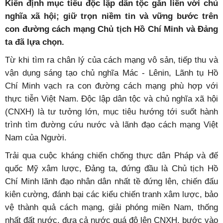
Kiên định mục tiêu độc lập dân tộc gắn liền với chủ
nghĩa xã hội; giữ trọn niềm tin và vững bước trên
con đường cách mạng Chủ tịch Hồ Chí Minh và Đảng
ta đã lựa chọn.
Từ khi tìm ra chân lý của cách mạng vô sản, tiếp thu và
vận dụng sáng tạo chủ nghĩa Mác - Lênin, Lãnh tụ Hồ
Chí Minh vạch ra con đường cách mạng phù hợp với
thực tiễn Việt Nam. Độc lập dân tộc và chủ nghĩa xã hội
(CNXH) là tư tưởng lớn, mục tiêu hướng tới suốt hành
trình tìm đường cứu nước và lãnh đạo cách mạng Việt
Nam của Người.
Trải qua cuộc kháng chiến chống thực dân Pháp và đế
quốc Mỹ xâm lược, Đảng ta, đứng đầu là Chủ tịch Hồ
Chí Minh lãnh đạo nhân dân nhất tề đứng lên, chiến đấu
kiên cường, đánh bại các kiểu chiến tranh xâm lược, bảo
vệ thành quả cách mạng, giải phóng miền Nam, thống
nhất đất nước, đưa cả nước quá độ lên CNXH, bước vào