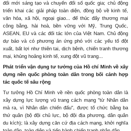
đổi mới sáng tạo và chuyển đổi số quốc gia; chủ động
triển khai các giải pháp toàn diện, đồng bộ về kinh tế,
văn hóa, xã hội, ngoại giao... để thúc đẩy thương mại
công bằng, hài hoà, bền vững với Mỹ, Trung Quốc,
ASEAN, EU và các đối tác lớn của Việt Nam. Chủ động
dự báo và có phương án ứng phó với các yếu tố đột
xuất, bất lợi như thiên tai, dịch bệnh, chiến tranh thương
mại, khủng hoảng kinh tế, xung đột vũ trang...
Phát triển vận dụng tư tưởng của Hồ chí Minh về xây
dựng nền quốc phòng toàn dân trong bối cảnh hợp
tác quốc tế sâu rộng
Tư tưởng Hồ Chí Minh về nền quốc phòng toàn dân là
xây dựng lực lượng vũ trang cách mạng "từ Nhân dân
mà ra, vì Nhân dân chiến đấu", được tổ chức bằng ba
thứ quân (bộ đội chủ lực, bộ đội địa phương, dân quân
du kích); là xây dựng căn cứ địa cách mạng, khởi nghĩa
toàn dân, toàn diện và tiến hành chiến tranh nhân dân...