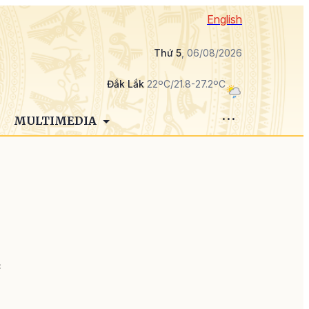
English
Thứ 5
, 06/08/2026
Đắk Lắk
22ºC/21.8-27.2ºC
MULTIMEDIA
n
c
ê