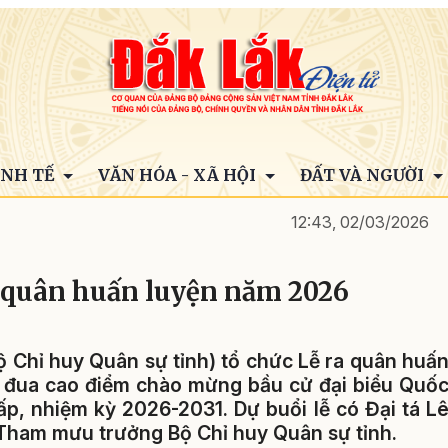
INH TẾ
VĂN HÓA - XÃ HỘI
ĐẤT VÀ NGƯỜI
12:43, 02/03/2026
 quân huấn luyện năm 2026
ộ Chỉ huy Quân sự tỉnh) tổ chức Lễ ra quân huấ
i đua cao điểm chào mừng bầu cử đại biểu Quố
ấp, nhiệm kỳ 2026-2031. Dự buổi lễ có Đại tá L
Tham mưu trưởng Bộ Chỉ huy Quân sự tỉnh.