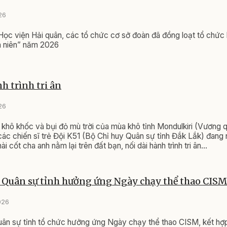
26
 Học viện Hải quân, các tổ chức cơ sở đoàn đã đồng loạt tổ chức 
 niên” năm 2026
h trình tri ân
26
 khô khốc và bụi đỏ mù trời của mùa khô tỉnh Mondulkiri (Vương 
ác chiến sĩ trẻ Đội K51 (Bộ Chỉ huy Quân sự tỉnh Đắk Lắk) đan
i cốt cha anh nằm lại trên đất bạn, nối dài hành trình tri ân...
 Quân sự tỉnh hưởng ứng Ngày chạy thể thao CISM
026
uân sự tỉnh tổ chức hưởng ứng Ngày chạy thể thao CISM, kết h