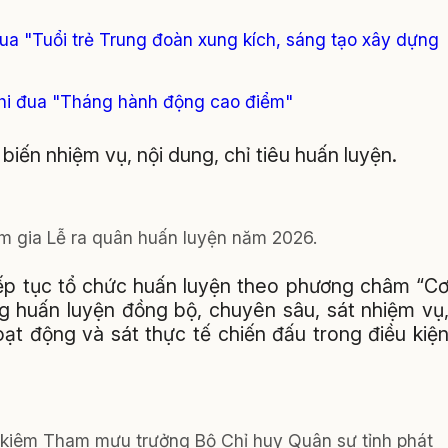
ua "Tuổi trẻ Trung đoàn xung kích, sáng tạo xây dựng
2
thi đua "Tháng hành động cao điểm"
ổ biến nhiệm vụ, nội dung, chỉ tiêu huấn luyện.
am gia Lễ ra quân huấn luyện năm 2026.
ếp tục tổ chức huấn luyện theo phương châm “C
ọng huấn luyện đồng bộ, chuyên sâu, sát nhiệm vụ
oạt động và sát thực tế chiến đấu trong điều kiệ
, kiêm Tham mưu trưởng Bộ Chỉ huy Quân sự tỉnh phát