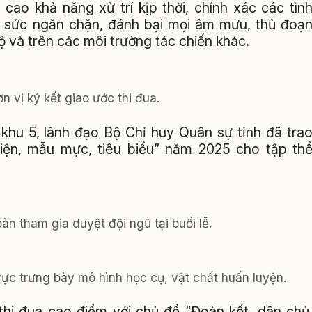
 cao khả năng xử trí kịp thời, chính xác các tìn
ủ sức ngăn chặn, đánh bại mọi âm mưu, thủ đoạ
ộ và trên các môi trường tác chiến khác.
n vị ký kết giao ước thi đua.
khu 5, lãnh đạo Bộ Chỉ huy Quân sự tỉnh đã tra
iện, mẫu mực, tiêu biểu” năm 2025 cho tập th
àn tham gia duyệt đội ngũ tại buổi lễ.
vực trưng bày mô hình học cụ, vật chất huấn luyện.
thi đua cao điểm với chủ đề “Đoàn kết, dân chủ