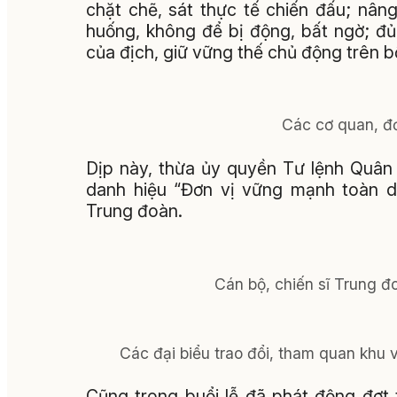
chặt chẽ, sát thực tế chiến đấu; nâng
huống, không để bị động, bất ngờ; đ
của địch, giữ vững thế chủ động trên b
Các cơ quan, đơ
Dịp này, thừa ủy quyền Tư lệnh Quân 
danh hiệu “Đơn vị vững mạnh toàn d
Trung đoàn.
Cán bộ, chiến sĩ Trung đo
Các đại biểu trao đổi, tham quan khu 
Cũng trong buổi lễ đã phát động đợt 