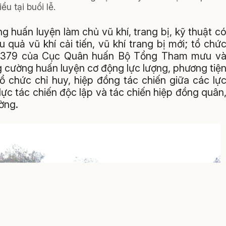
iểu tại buổi lễ.
g huấn luyện làm chủ vũ khí, trang bị, kỹ thuật c
 quả vũ khí cải tiến, vũ khí trang bị mới; tổ chứ
 1379 của Cục Quân huấn Bộ Tổng Tham mưu v
 cường huấn luyện cơ động lực lượng, phương tiệ
 tổ chức chỉ huy, hiệp đồng tác chiến giữa các lự
ực tác chiến độc lập và tác chiến hiệp đồng quân
ờng.