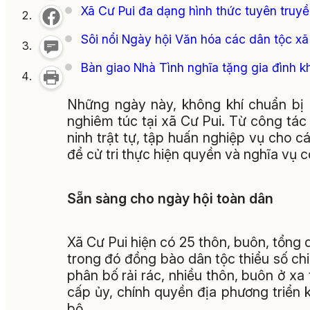
Xã Cư Pui đa dạng hình thức tuyên truy
Sôi nổi Ngày hội Văn hóa các dân tộc xã 
Bàn giao Nhà Tình nghĩa tặng gia đình kh
Những ngày này, không khí chuẩn bị 
nghiêm túc tại xã Cư Pui. Từ công tác 
ninh trật tự, tập huấn nghiệp vụ cho c
để cử tri thực hiện quyền và nghĩa vụ 
Sẵn sàng cho ngày hội toàn dân
Xã Cư Pui hiện có 25 thôn, buôn, tổng d
trong đó đồng bào dân tộc thiểu số ch
phân bố rải rác, nhiều thôn, buôn ở x
cấp ủy, chính quyền địa phương triển 
bộ.