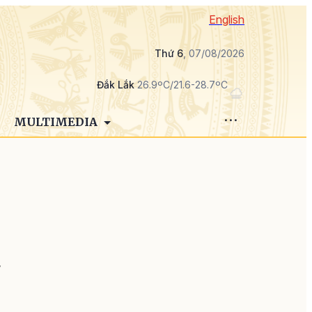
English
Thứ 6
, 07/08/2026
Đắk Lắk
26.9ºC/21.6-28.7ºC
MULTIMEDIA
n
ỳ