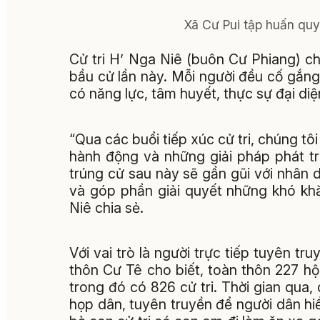
Xã Cư Pui tập huấn quy 
Cử tri H’ Nga Niê (buôn Cư Phiang) c
bầu cử lần này. Mỗi người đều cố gắng
có năng lực, tâm huyết, thực sự đại diệ
“Qua các buổi tiếp xúc cử tri, chúng tô
hành động và những giải pháp phát t
trúng cử sau này sẽ gần gũi với nhân 
và góp phần giải quyết những khó khă
Niê chia sẻ.
Với vai trò là người trực tiếp tuyên tr
thôn Cư Tê cho biết, toàn thôn 227 hộ
trong đó có 826 cử tri. Thời gian qua
họp dân, tuyên truyền để người dân hi