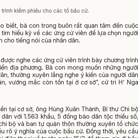
trình kiểm phiếu cho các tổ bầu cử.
ho biết, bà con trong buôn rất quan tâm đến cuộ
 tìm hiểu kỹ về các ứng cử viên để lựa chọn ngườ
n cho tiếng nói của nhân dân.
i được nghe các ứng cử viên trình bày chương trìn
riển địa phương. Bà con mong muốn những ngườ
dân, thường xuyên lắng nghe ý kiến của người dâ
n, vướng mắc còn tồn tại ở cơ sở”, cử tri H’ Ng
uyền tại cơ sở, ông Hùng Xuân Thành, Bí thư Chi b
 dân với 1.563 khẩu, 5 đồng bào dân tộc thiểu số
, chi bộ và ban tự quản thôn thường xuyên tổ chứ
ểu rõ ý nghĩa của cuộc bầu cử. Đồng thời, yêu cầ