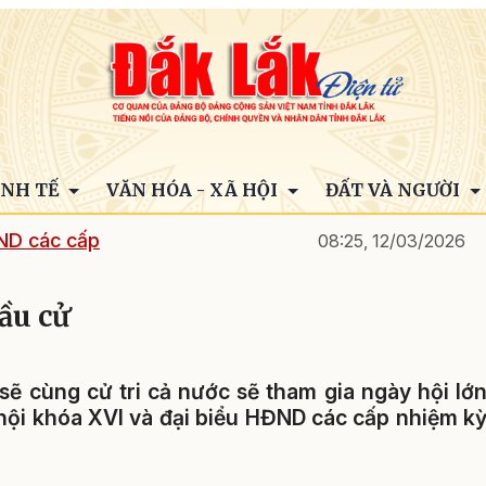
INH TẾ
VĂN HÓA - XÃ HỘI
ĐẤT VÀ NGƯỜI
ND các cấp
08:25, 12/03/2026
ầu cử
 sẽ cùng cử tri cả nước sẽ tham gia ngày hội lớ
 hội khóa XVI và đại biểu HĐND các cấp nhiệm k