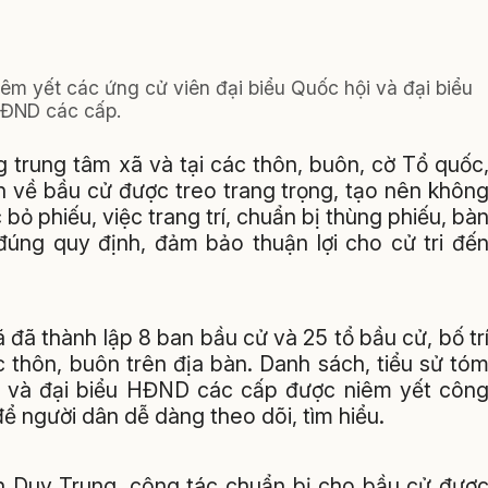
êm yết các ứng cử viên đại biểu Quốc hội và đại biểu
ĐND các cấp.
 trung tâm xã và tại các thôn, buôn, cờ Tổ quốc
n về bầu cử được treo trang trọng, tạo nên khôn
 bỏ phiếu, việc trang trí, chuẩn bị thùng phiếu, bà
đúng quy định, đảm bảo thuận lợi cho cử tri đế
đã thành lập 8 ban bầu cử và 25 tổ bầu cử, bố tr
 thôn, buôn trên địa bàn. Danh sách, tiểu sử tó
ội và đại biểu HĐND các cấp được niêm yết côn
để người dân dễ dàng theo dõi, tìm hiểu.
 Duy Trung, công tác chuẩn bị cho bầu cử đượ