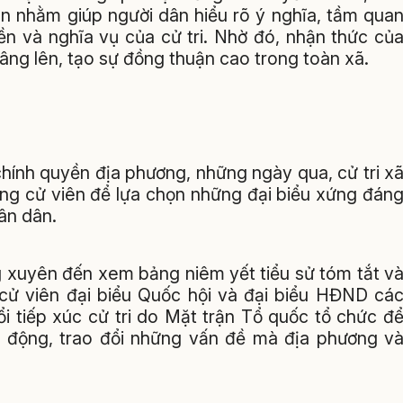
ôn nhằm giúp người dân hiểu rõ ý nghĩa, tầm qua
n và nghĩa vụ của cử tri. Nhờ đó, nhận thức củ
ng lên, tạo sự đồng thuận cao trong toàn xã.
hính quyền địa phương, những ngày qua, cử tri x
ứng cử viên để lựa chọn những đại biểu xứng đán
ân dân.
g xuyên đến xem bảng niêm yết tiểu sử tóm tắt v
cử viên đại biểu Quốc hội và đại biểu HĐND cá
ổi tiếp xúc cử tri do Mặt trận Tổ quốc tổ chức đ
nh động, trao đổi những vấn đề mà địa phương v