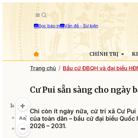
Đọc báo in
Vấn đề - Sự kiện
CHÍNH TRỊ
K
Trang chủ
Bầu cử ĐBQH và đại biểu HĐ
Cư Pui sẵn sàng cho ngày b
Chỉ còn ít ngày nữa, cử tri xã Cư Pui
của toàn dân – bầu cử đại biểu Quốc
2026 – 2031.