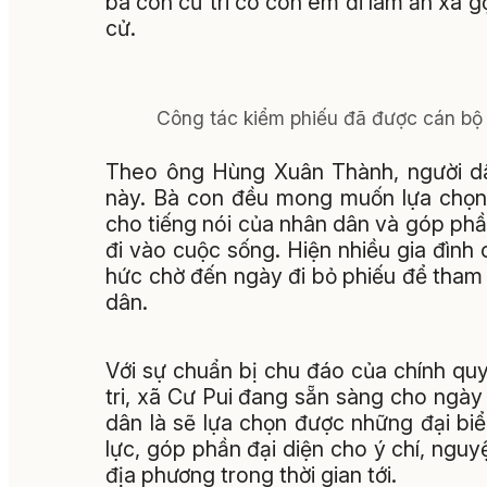
bà con cử tri có con em đi làm ăn xa gọ
cử.
Công tác kiểm phiếu đã được cán bộ 
Theo ông Hùng Xuân Thành, người dâ
này. Bà con đều mong muốn lựa chọn 
cho tiếng nói của nhân dân và góp ph
đi vào cuộc sống. Hiện nhiều gia đình
hức chờ đến ngày đi bỏ phiếu để tham 
dân.
Với sự chuẩn bị chu đáo của chính qu
tri, xã Cư Pui đang sẵn sàng cho ngày 
dân là sẽ lựa chọn được những đại biể
lực, góp phần đại diện cho ý chí, ngu
địa phương trong thời gian tới.