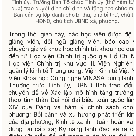
Tỉnh ủy, Trưởng Ban Tổ chức Tỉnh ủy (thứ năm từ t
qua) trao quyết định chỉ định và tặng hoa chúc m
Ban cán sự lớp dành cho bí thư, phó bí thư, chủ tị
HĐND, chủ tịch UBND xã, phường.
Trong thời gian này, các học viên được đội
giảng viên, đội ngũ giảng viên, báo cáo v
chuyên gia về khoa học chính trị, khoa học quả
đến từ Học viện Chính trị quốc gia Hồ Chí M
Học viện Chính trị khu vực III, Viện Nghiên
quản lý kinh tế Trung ương, Viện Kinh tế Việt 
Viện Khoa học Công nghệ VINASA cùng lãnh
Thường trực Tỉnh ủy, UBND tỉnh trao đổi
chuyên đề về Xác lập mô hình tăng trưởng
theo tinh thần Đại hội đại biểu toàn quốc lần
XIV của Đảng và hàm ý chính sách cho 
phương; Bối cảnh và xu hướng phát triển kin
của địa phương; Kinh tế xanh - tuần hoàn và
dụng tại cấp xã; Kỹ năng lãnh đạo và ra q