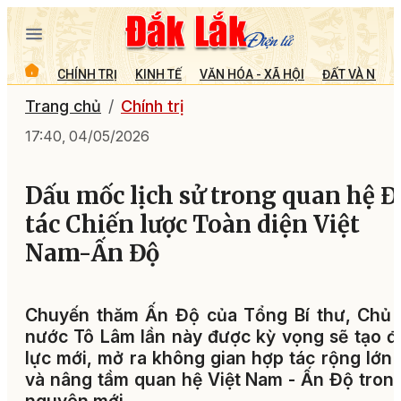
CHÍNH TRỊ
KINH TẾ
VĂN HÓA - XÃ HỘI
ĐẤT VÀ NGƯỜ
Trang chủ
Chính trị
17:40, 04/05/2026
Dấu mốc lịch sử trong quan hệ Đ
tác Chiến lược Toàn diện Việt
Nam-Ấn Độ
Chuyến thăm Ấn Độ của Tổng Bí thư, Chủ 
nước Tô Lâm lần này được kỳ vọng sẽ tạo 
lực mới, mở ra không gian hợp tác rộng lớn
và nâng tầm quan hệ Việt Nam - Ấn Độ tron