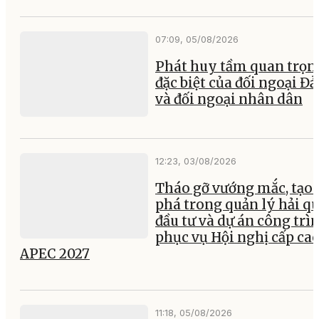
07:09, 05/08/2026
Phát huy tầm quan trọn
đặc biệt của đối ngoại Đ
và đối ngoại nhân dân
12:23, 03/08/2026
Tháo gỡ vướng mắc, tạo 
phá trong quản lý hải q
đầu tư và dự án công trì
phục vụ Hội nghị cấp ca
APEC 2027
11:18, 05/08/2026