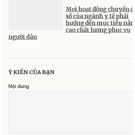
Mọi hoạt động chuyển đ
số của ngành y tế phải
hướng đến mục tiêu nân
cao chất lượng phục vụ
người dân
Ý KIẾN CỦA BẠN
Nội dung