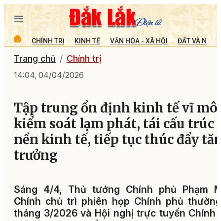
CHÍNH TRỊ
KINH TẾ
VĂN HÓA - XÃ HỘI
ĐẤT VÀ NGƯỜ
Trang chủ
Chính trị
14:04, 04/04/2026
Tập trung ổn định kinh tế vĩ mô,
kiểm soát lạm phát, tái cấu trúc
nền kinh tế, tiếp tục thúc đẩy tă
trưởng
Sáng 4/4, Thủ tướng Chính phủ Phạm M
Chính chủ trì phiên họp Chính phủ thườn
tháng 3/2026 và Hội nghị trực tuyến Chính