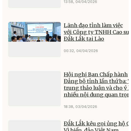
13:58, 04/04/2026
Lãnh đạo tỉnh làm việc
với Công ty TNHH Cao su
Đắk Lắk tại Lào
00:32, 04/04/2026
Hội nghị Ban Chấp hành
Đảng bộ tỉnh lần thứ ba: 
trung thảo luận và cho ý 
nhiều nội dung quan trọ
18:38, 03/04/2026
Đắk Lắk kêu gọi ủng hộ 
Vì biển, đảo Việt Nam